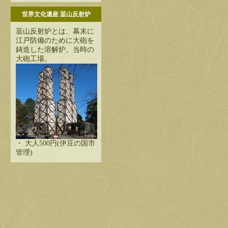
世界文化遺産 韮山反射炉
韮山反射炉とは、幕末に
江戸防備のために大砲を
鋳造した溶解炉。当時の
大砲工場。
・ 大人500円(伊豆の国市
管理)