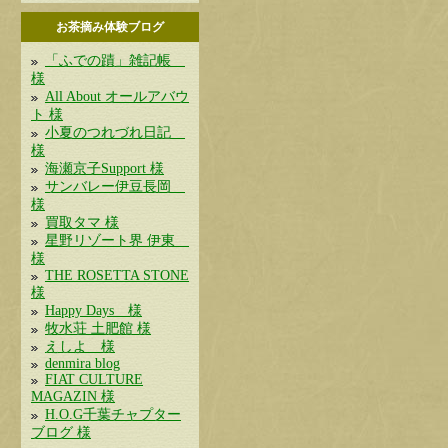
お茶摘み体験ブログ
「ふでの蹟」雑記帳
様
All About オールアバウ
ト 様
小夏のつれづれ日記
様
海瀬京子Support 様
サンバレー伊豆長岡
様
買取タマ 様
星野リゾート界 伊東
様
THE ROSETTA STONE
様
Happy Days 様
牧水荘 土肥館 様
えしよ 様
denmira blog
FIAT CULTURE
MAGAZIN 様
H.O.G千葉チャプター
ブログ 様