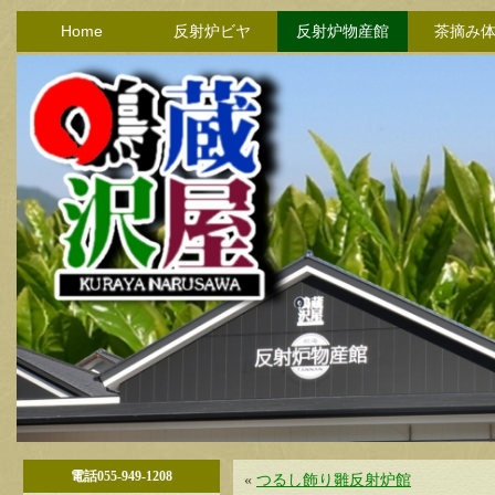
Home
反射炉ビヤ
反射炉物産館
茶摘み
電話055-949-1208
«
つるし飾り雛反射炉館