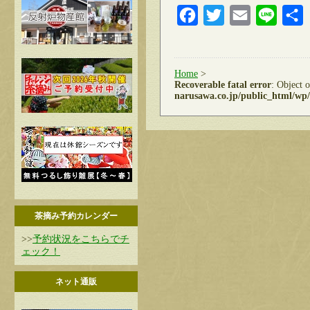
Facebook
Twitter
Email
Line
Home
>
Recoverable fatal error
: Object 
narusawa.co.jp/public_html/wp/
茶摘み予約カレンダー
>>
予約状況をこちらでチ
ェック！
ネット通販