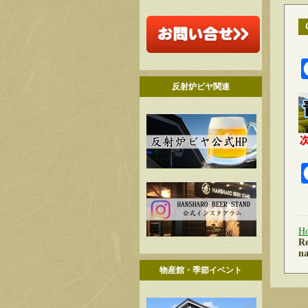
反射炉ビヤ関連
H
Re
na
物産館・季節イベント