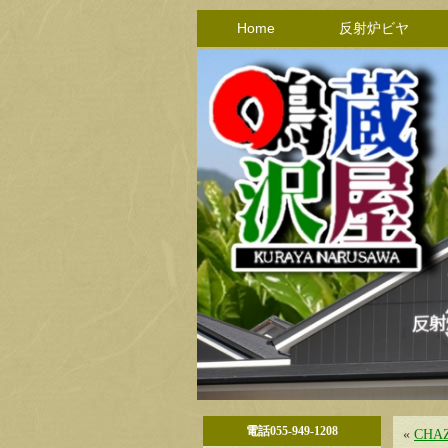
Home
反射炉ビヤ
電話055-949-1208
«
CHA