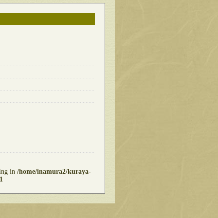
ring in
/home/inamura2/kuraya-
1