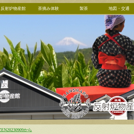
反射炉物産館
茶摘み体験
製茶
地図・交通
ZEN20230909から