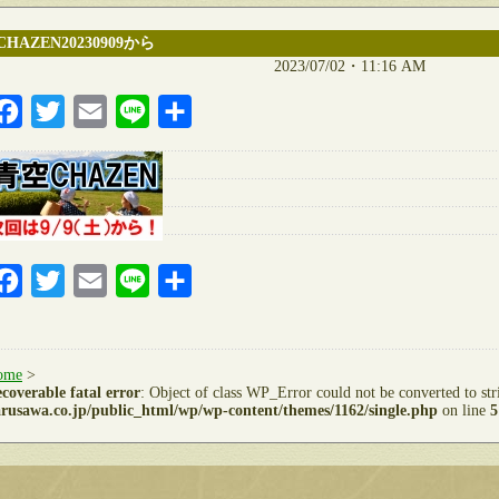
CHAZEN20230909から
2023/07/02・11:16 AM
Facebook
Twitter
Email
Line
共
有
Facebook
Twitter
Email
Line
共
有
ome
>
coverable fatal error
: Object of class WP_Error could not be converted to st
rusawa.co.jp/public_html/wp/wp-content/themes/1162/single.php
on line
5