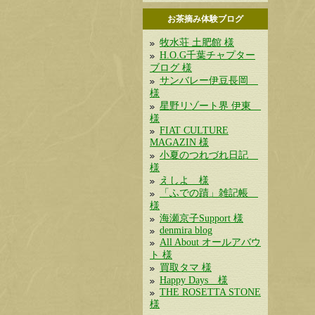
お茶摘み体験ブログ
牧水荘 土肥館 様
H.O.G千葉チャプター
ブログ 様
サンバレー伊豆長岡
様
星野リゾート界 伊東
様
FIAT CULTURE
MAGAZIN 様
小夏のつれづれ日記
様
えしよ 様
「ふでの蹟」雑記帳
様
海瀬京子Support 様
denmira blog
All About オールアバウ
ト 様
買取タマ 様
Happy Days 様
THE ROSETTA STONE
様