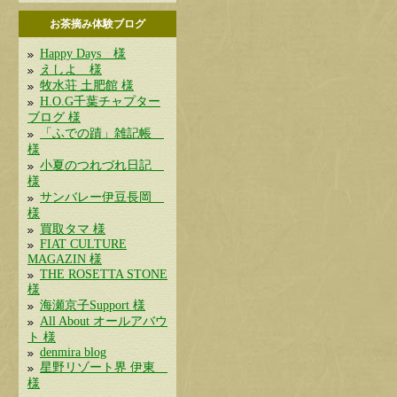
お茶摘み体験ブログ
Happy Days 様
えしよ 様
牧水荘 土肥館 様
H.O.G千葉チャプター
ブログ 様
「ふでの蹟」雑記帳
様
小夏のつれづれ日記
様
サンバレー伊豆長岡
様
買取タマ 様
FIAT CULTURE
MAGAZIN 様
THE ROSETTA STONE
様
海瀬京子Support 様
All About オールアバウ
ト 様
denmira blog
星野リゾート界 伊東
様