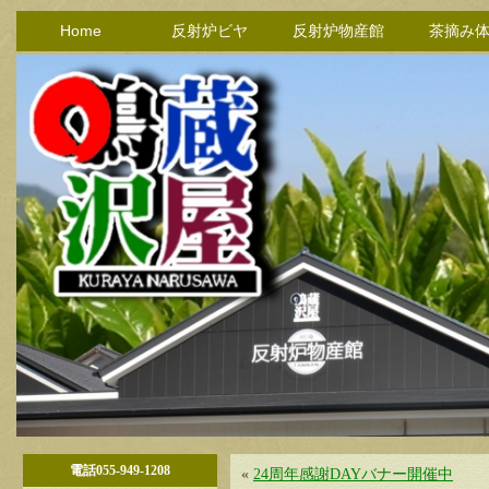
Home
反射炉ビヤ
反射炉物産館
茶摘み
電話055-949-1208
«
24周年感謝DAYバナー開催中