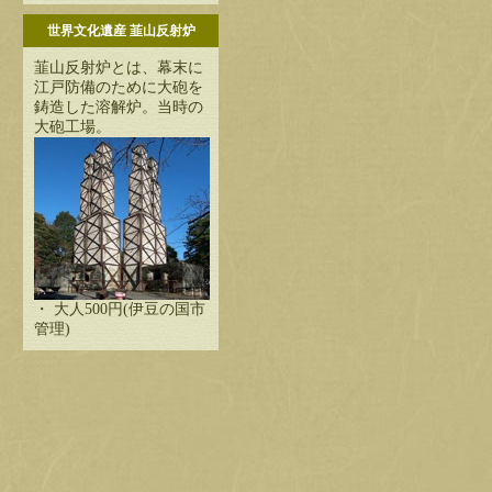
世界文化遺産 韮山反射炉
韮山反射炉とは、幕末に
江戸防備のために大砲を
鋳造した溶解炉。当時の
大砲工場。
・ 大人500円(伊豆の国市
管理)