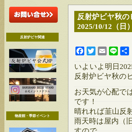
反射炉ビヤ秋の
2025/10/12（
反射炉ビヤ関連
Facebook
Twitter
Email
Line
いよいよ明日2025
反射炉ビヤ秋の
お天気が心配で
です！
晴れれば韮山反
物産館・季節イベント
雨天時は屋内（
すので、