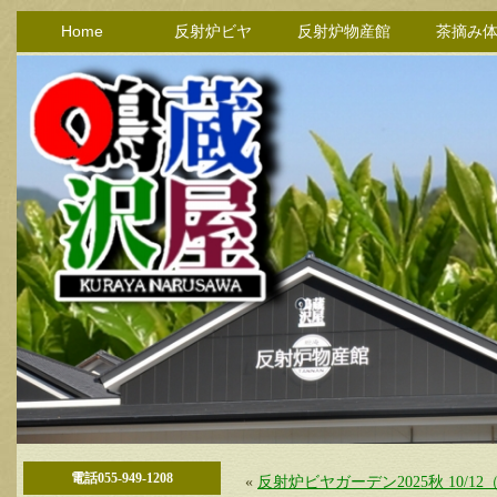
Home
反射炉ビヤ
反射炉物産館
茶摘み
電話055-949-1208
«
反射炉ビヤガーデン2025秋 10/1