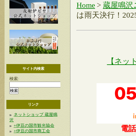
Home
>
蔵屋鳴沢
は雨天決行！2025
【ネッ
サイト内検索
検索:
リンク
ネットショップ 蔵屋鳴
沢
+伊豆の国市観光協会
電
+伊豆の国市商工会