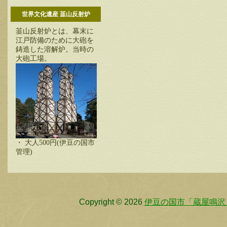
世界文化遺産 韮山反射炉
韮山反射炉とは、幕末に
江戸防備のために大砲を
鋳造した溶解炉。当時の
大砲工場。
・ 大人500円(伊豆の国市
管理)
Copyright © 2026
伊豆の国市「蔵屋鳴沢