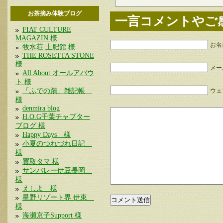
お茶摘み体験ブログ
一言コメントやご
FIAT CULTURE
MAGAZIN 様
お名
牧水荘 土肥館 様
THE ROSETTA STONE
様
メー
All About オールアバウ
ト 様
「ふでの蹟」雑記帳
ウェブ
様
denmira blog
H.O.G千葉チャプター
ブログ 様
Happy Days 様
小夏のつれづれ日記
様
買取タマ 様
サンバレー伊豆長岡
様
えしよ 様
星野リゾート界 伊東
様
海瀬京子Support 様