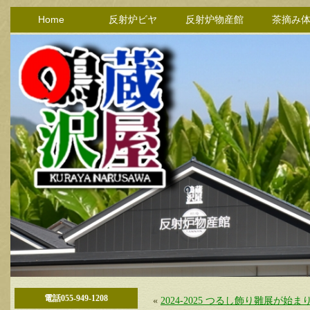
Home
反射炉ビヤ
反射炉物産館
茶摘み
電話055-949-1208
«
2024-2025 つるし飾り雛展が始