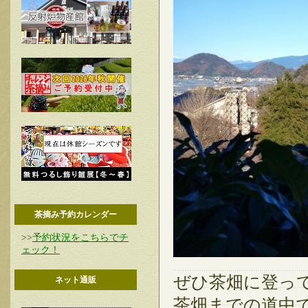
茶摘み予約カレンダー
>>
予約状況をこちらでチ
ェック！
ぜひ茶畑に登っ
ネット通販
茶畑までの道中