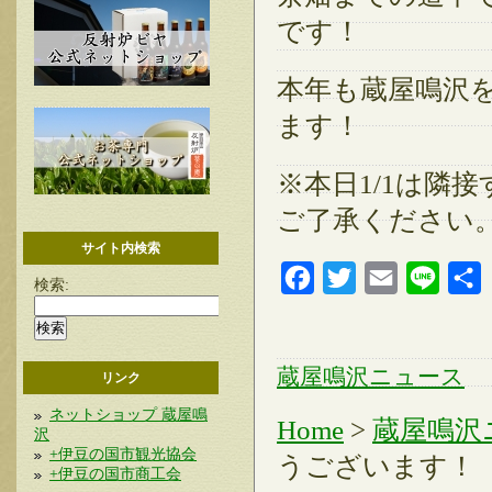
です！
本年も蔵屋鳴沢
ます！
※本日1/1は隣
ご了承ください
サイト内検索
Facebook
Twitter
Email
Line
検索:
蔵屋鳴沢ニュース
リンク
ネットショップ 蔵屋鳴
Home
>
蔵屋鳴沢
沢
+伊豆の国市観光協会
うございます！
+伊豆の国市商工会