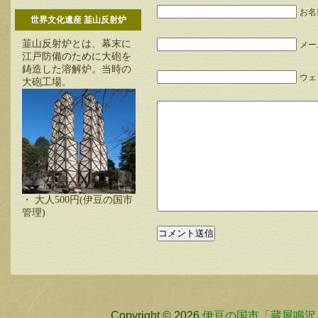
お名
世界文化遺産 韮山反射炉
韮山反射炉とは、幕末に
メー
江戸防備のために大砲を
鋳造した溶解炉。当時の
ウェブ
大砲工場。
・ 大人500円(伊豆の国市
管理)
Copyright © 2026
伊豆の国市「蔵屋鳴沢