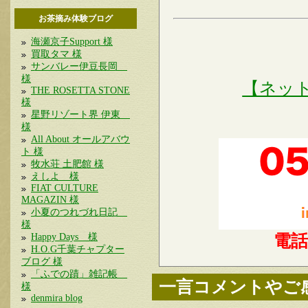
お茶摘み体験ブログ
海瀬京子Support 様
買取タマ 様
サンバレー伊豆長岡
様
【ネッ
THE ROSETTA STONE
様
星野リゾート界 伊東
様
All About オールアバウ
ト 様
牧水荘 土肥館 様
えしよ 様
FIAT CULTURE
MAGAZIN 様
小夏のつれづれ日記
様
Happy Days 様
電
H.O.G千葉チャプター
ブログ 様
「ふでの蹟」雑記帳
一言コメントやご
様
denmira blog