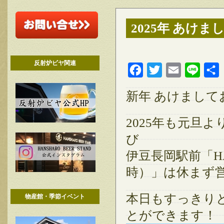
2025年 あけ
反射炉ビヤ関連
Facebook
Twitter
Email
Line
新年 あけまし
2025年も元旦
び
伊豆長岡駅前「HAN
時）」は休まず
本日もすっきり
物産館・季節イベント
とができます！