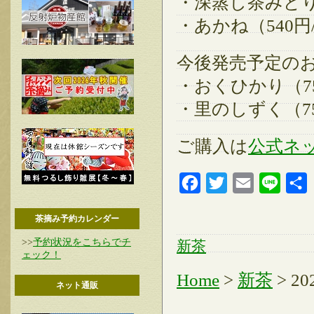
・深蒸し茶みどり（
・あかね（540円/
今後発売予定の
・おくひかり（756
・里のしずく（756
ご購入は
公式ネ
Facebook
Twitter
Email
Line
茶摘み予約カレンダー
>>
予約状況をこちらでチ
新茶
ェック！
Home
>
新茶
> 
ネット通販