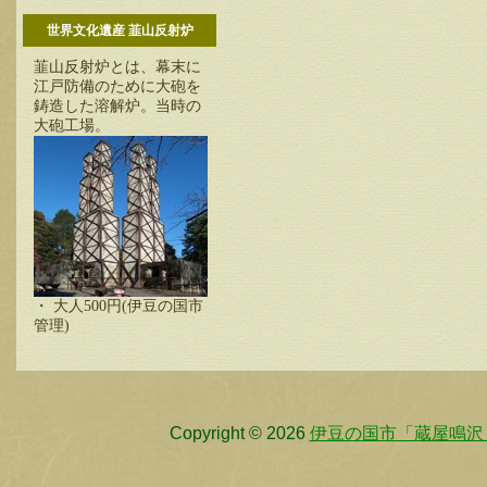
世界文化遺産 韮山反射炉
韮山反射炉とは、幕末に
江戸防備のために大砲を
鋳造した溶解炉。当時の
大砲工場。
・ 大人500円(伊豆の国市
管理)
Copyright © 2026
伊豆の国市「蔵屋鳴沢