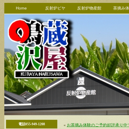
Home
反射炉ビヤ
反射炉物産館
茶摘み
電話055-949-1208
«
お茶摘み体験のご予約好評承り中