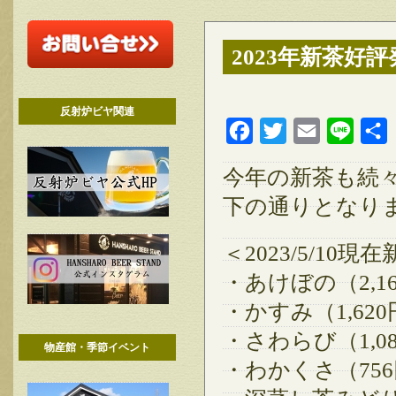
2023年新茶好
反射炉ビヤ関連
Facebook
Twitter
Email
Line
今年の新茶も続
下の通りとなり
＜2023/5/10
・あけぼの（2,16
・かすみ（1,620円
・さわらび（1,08
物産館・季節イベント
・わかくさ（756円