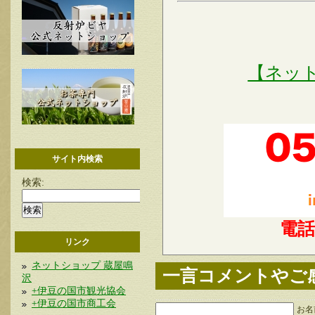
【ネッ
サイト内検索
検索:
電
リンク
ネットショップ 蔵屋鳴
一言コメントやご
沢
+伊豆の国市観光協会
+伊豆の国市商工会
お名