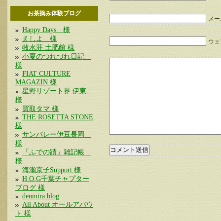
お茶摘み体験ブログ
メー
Happy Days 様
えしよ 様
ウェブ
牧水荘 土肥館 様
小夏のつれづれ日記
様
FIAT CULTURE
MAGAZIN 様
星野リゾート界 伊東
様
買取タマ 様
THE ROSETTA STONE
様
サンバレー伊豆長岡
様
「ふでの蹟」雑記帳
様
海瀬京子Support 様
H.O.G千葉チャプター
ブログ 様
denmira blog
All About オールアバウ
ト 様