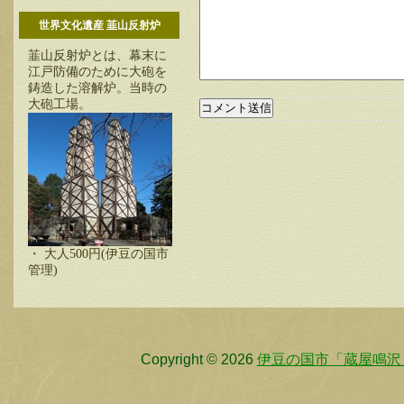
世界文化遺産 韮山反射炉
韮山反射炉とは、幕末に
江戸防備のために大砲を
鋳造した溶解炉。当時の
大砲工場。
・ 大人500円(伊豆の国市
管理)
Copyright © 2026
伊豆の国市「蔵屋鳴沢