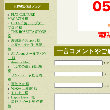
お茶摘み体験ブログ
FIAT CULTURE
MAGAZIN 様
H.O.G千葉チャプター
ブログ 様
THE ROSETTA STONE
電
様
海瀬京子Support 様
小夏のつれづれ日記
様
一言コメントやご
All About オールアバウ
ト 様
denmira blog
お名
「ふでの蹟」雑記帳
様
メー
サンバレー伊豆長岡
様
買取タマ 様
ウェブ
牧水荘 土肥館 様
えしよ 様
Happy Days 様
星野リゾート界 伊東
様