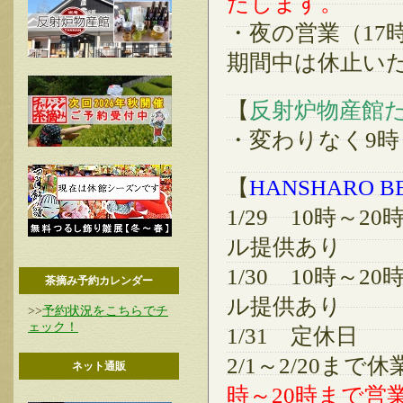
たします。
・夜の営業（17
期間中は休止い
【
反射炉物産館
・変わりなく9時
【
HANSHARO B
1/29 10時～
ル提供あり
1/30 10時～
茶摘み予約カレンダー
ル提供あり
>>
予約状況をこちらでチ
ェック！
1/31 定休日
2/1～2/20ま
ネット通販
時～20時まで営