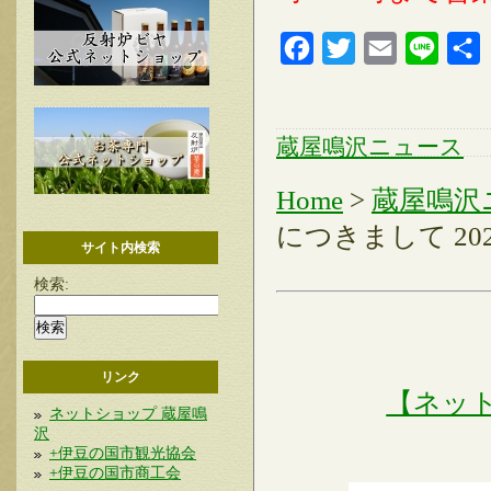
Facebook
Twitter
Email
Line
蔵屋鳴沢ニュース
Home
>
蔵屋鳴沢
につきまして 202
サイト内検索
検索:
リンク
【ネッ
ネットショップ 蔵屋鳴
沢
+伊豆の国市観光協会
+伊豆の国市商工会