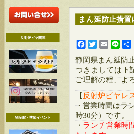
まん延防止措置に
反射炉ビヤ関連
Facebook
Twitter
Email
Line
静岡県まん延防
つきましては下
ご理解の程、よ
【
反射炉ビヤレ
・営業時間はラン
時30分）です。
物産館・季節イベント
・
ランチ営業時