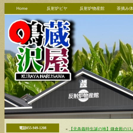
Home
反射炉ビヤ
反射炉物産館
茶摘み
電話055-949-1208
«
【北条義時生誕の地】鎌倉殿の1