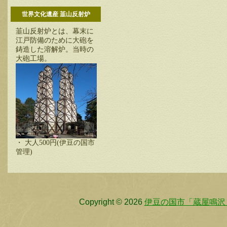
世界文化遺産 韮山反射炉
韮山反射炉とは、幕末に
江戸防備のために大砲を
鋳造した溶解炉。当時の
大砲工場。
・ 大人500円(伊豆の国市
管理)
Copyright © 2026
伊豆の国市「蔵屋鳴沢