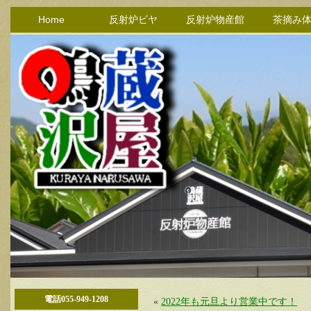
Home
反射炉ビヤ
反射炉物産館
茶摘み
電話055-949-1208
«
2022年も元旦より営業中です！