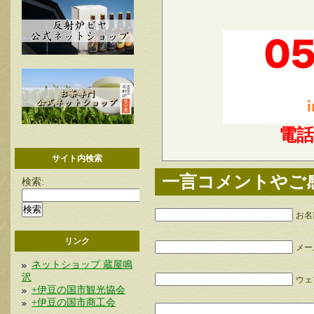
電
サイト内検索
一言コメントやご
検索:
お名
リンク
メー
ネットショップ 蔵屋鳴
沢
ウェブ
+伊豆の国市観光協会
+伊豆の国市商工会