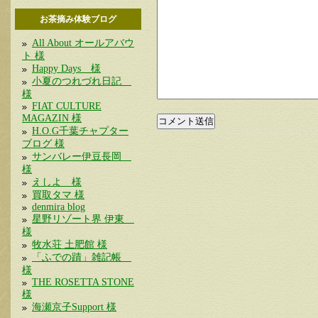
お茶摘み体験ブログ
All About オールアバウ
ト 様
Happy Days 様
小夏のつれづれ日記
様
FIAT CULTURE
MAGAZIN 様
H.O.G千葉チャプター
ブログ 様
サンバレー伊豆長岡
様
えしよ 様
買取タマ 様
denmira blog
星野リゾート界 伊東
様
牧水荘 土肥館 様
「ふでの蹟」雑記帳
様
THE ROSETTA STONE
様
海瀬京子Support 様