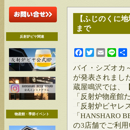
【ふじのくに地域
まで
反射炉ビヤ関連
Facebook
Twitter
Email
Line
バイ・シズオカ～
が発表されまし
蔵屋鳴沢では、
「反射炉物産館
「反射炉ビヤレ
「HANSHARO B
物産館・季節イベント
の3店舗でご利