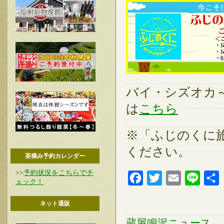
バイ・シズオカ～
は
こちら
※「ふじのくに
ください。
茶摘み予約カレンダー
>>
予約状況をこちらでチ
Facebook
Twitter
Email
Line
ェック！
ネット通販
蔵屋鳴沢ニュース