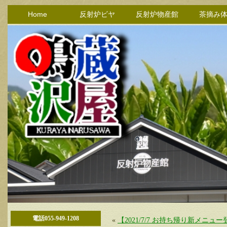
Home
反射炉ビヤ
反射炉物産館
茶摘み
電話055-949-1208
«
【2021/7/7 お持ち帰り新メニ