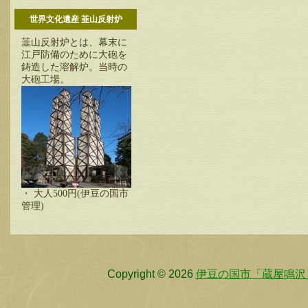
世界文化遺産 韮山反射炉
韮山反射炉とは、幕末に
江戸防備のために大砲を
鋳造した溶解炉。当時の
大砲工場。
・ 大人500円(伊豆の国市
管理)
Copyright © 2026
伊豆の国市「蔵屋鳴沢