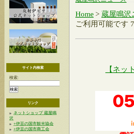
Home
>
蔵屋鳴沢
ご利用可能です 7/
【ネッ
サイト内検索
検索:
リンク
ネットショップ 蔵屋鳴
沢
+伊豆の国市観光協会
+伊豆の国市商工会