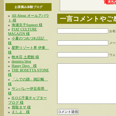
電
お茶摘み体験ブログ
All About オールアバウ
一言コメントやご
ト 様
海瀬京子Support 様
FIAT CULTURE
お名
MAGAZIN 様
小夏のつれづれ日記
様
メー
星野リゾート界 伊東
様
ウェブ
牧水荘 土肥館 様
denmira blog
Happy Days 様
THE ROSETTA STONE
様
「ふでの蹟」雑記帳
様
サンバレー伊豆長岡
様
H.O.G千葉チャプター
ブログ 様
買取タマ 様
えしよ 様