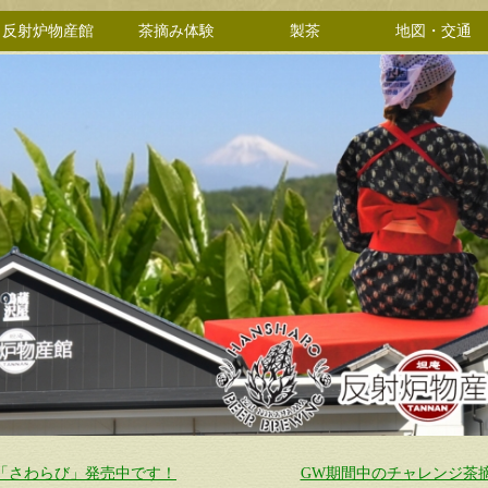
反射炉物産館
茶摘み体験
製茶
地図・交通
「さわらび」発売中です！
GW期間中のチャレンジ茶