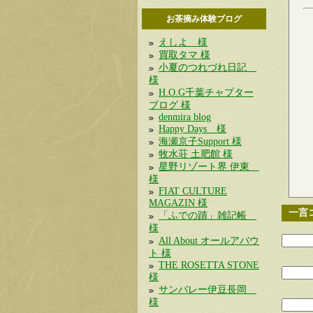
お茶摘み体験ブログ
えしよ 様
買取タマ 様
小夏のつれづれ日記
様
H.O.G千葉チャプター
ブログ 様
denmira blog
Happy Days 様
海瀬京子Support 様
牧水荘 土肥館 様
星野リゾート界 伊東
様
FIAT CULTURE
MAGAZIN 様
一言
「ふでの蹟」雑記帳
様
All About オールアバウ
ト 様
THE ROSETTA STONE
様
サンバレー伊豆長岡
様