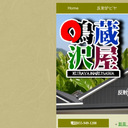
Home
反射炉ビヤ
電話055-949-1208
«
新茶