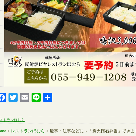
Facebook
Twitter
Email
Line
共
有
ストランほむら
ome
>
レストランほむら
> 慶事・法事などに～「炭火懐石弁当」できま