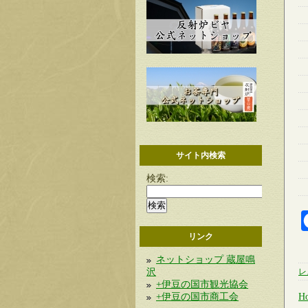
サイト内検索
検索:
リンク
ネットショップ 蔵屋鳴
沢
レ
+伊豆の国市観光協会
+伊豆の国市商工会
H