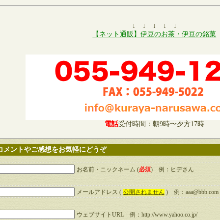
↓ ↓ ↓ ↓ ↓
【ネット通販】伊豆のお茶・伊豆の銘菓
電話
受付時間：朝9時〜夕方17時
コメントやご感想をお気軽にどうぞ
お名前・ニックネーム (
必須
) 例：ヒデさん
メールアドレス (
公開されません
) 例：aaa@bbb.com
ウェブサイトURL 例：http://www.yahoo.co.jp/