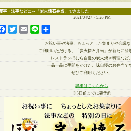
慶事・法事などに～「炭火懐石弁当」できました
2021/04/27・5:26 PM
Facebook
Twitter
Email
Line
共
有
お祝い事や法事、ちょっとした集まりや会議な
ご利用いただける、「炭火懐石弁当」が新たに登
レストランほむら自慢の炭火焼き料理など
一品一品に手間をかけた、味自慢のお弁当で
ぜひご利用ください。
詳細はこちらから
※5日前までに要予約