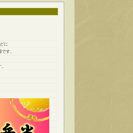
どに
場です。
、
す。