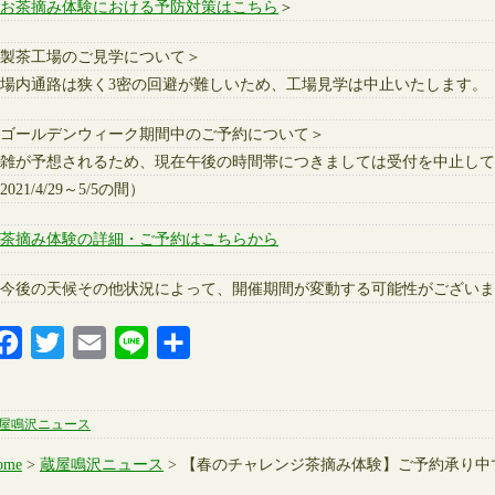
お茶摘み体験における予防対策はこちら
＞
製茶工場のご見学について＞
場内通路は狭く3密の回避が難しいため、工場見学は中止いたします。
ゴールデンウィーク期間中のご予約について＞
雑が予想されるため、現在午後の時間帯につきましては受付を中止して
2021/4/29～5/5の間）
茶摘み体験の詳細・ご予約はこちらから
今後の天候その他状況によって、開催期間が変動する可能性がございま
Facebook
Twitter
Email
Line
共
有
屋鳴沢ニュース
ome
>
蔵屋鳴沢ニュース
> 【春のチャレンジ茶摘み体験】ご予約承り中