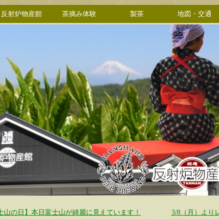
反射炉物産館
茶摘み体験
製茶
地図・交通
士山の日】本日富士山が綺麗に見えています！
3/8（月）よ