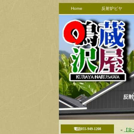
Home
反射炉ビヤ
電話055-949-1208
«
【富