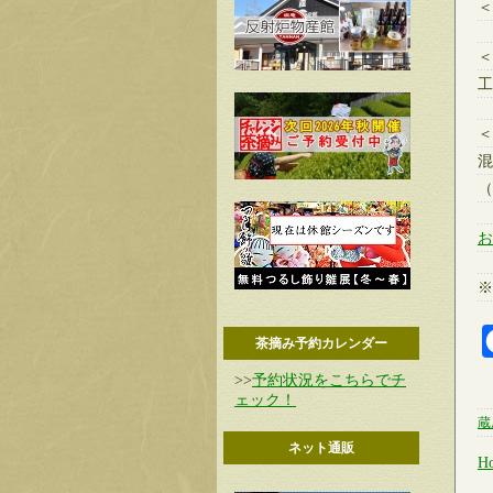
＜
＜
工
＜
混
（
お
※
茶摘み予約カレンダー
>>
予約状況をこちらでチ
ェック！
蔵
ネット通販
H