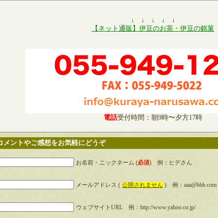
↓ ↓ ↓ ↓ ↓
【ネット通販】伊豆のお茶・伊豆の銘菓
電話
受付時間：朝9時〜夕方17時
コメントやご感想をお気軽にどうぞ
お名前・ニックネーム (
必須
) 例：ヒデさん
メールアドレス (
公開されません
) 例：aaa@bbb.com
ウェブサイトURL 例：http://www.yahoo.co.jp/