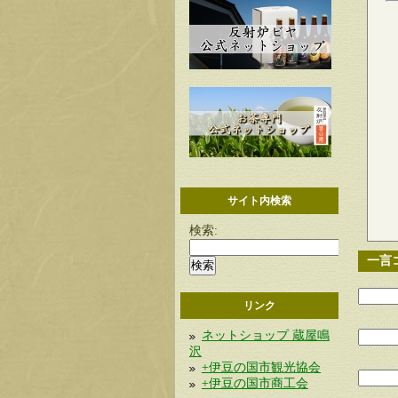
サイト内検索
検索:
一言
リンク
ネットショップ 蔵屋鳴
沢
+伊豆の国市観光協会
+伊豆の国市商工会