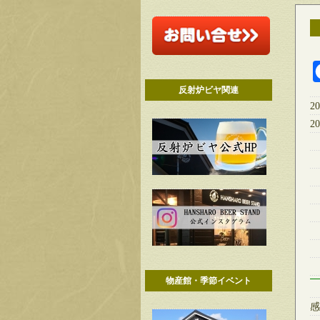
反射炉ビヤ関連
2
2
物産館・季節イベント
感