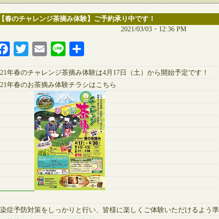
【春のチャレンジ茶摘み体験】ご予約承り中です！
2021/03/03・12:36 PM
Facebook
Twitter
Email
Line
共
有
021年春のチャレンジ茶摘み体験は4月17日（土）から開始予定です！
021年春のお茶摘み体験チラシはこちら
染症予防対策をしっかりと行い、皆様に楽しくご体験いただけるよう準