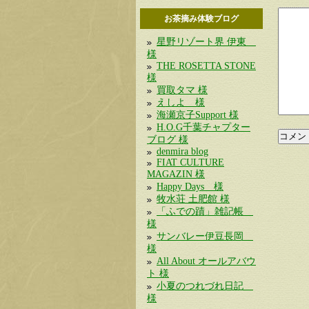
お茶摘み体験ブログ
星野リゾート界 伊東
様
THE ROSETTA STONE
様
買取タマ 様
えしよ 様
海瀬京子Support 様
H.O.G千葉チャプター
ブログ 様
denmira blog
FIAT CULTURE
MAGAZIN 様
Happy Days 様
牧水荘 土肥館 様
「ふでの蹟」雑記帳
様
サンバレー伊豆長岡
様
All About オールアバウ
ト 様
小夏のつれづれ日記
様