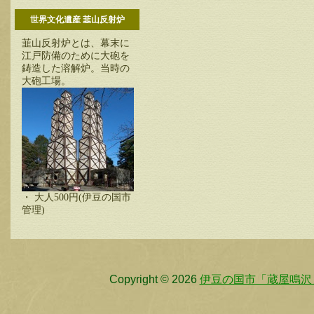
世界文化遺産 韮山反射炉
韮山反射炉とは、幕末に
江戸防備のために大砲を
鋳造した溶解炉。当時の
大砲工場。
・ 大人500円(伊豆の国市
管理)
Copyright © 2026
伊豆の国市「蔵屋鳴沢