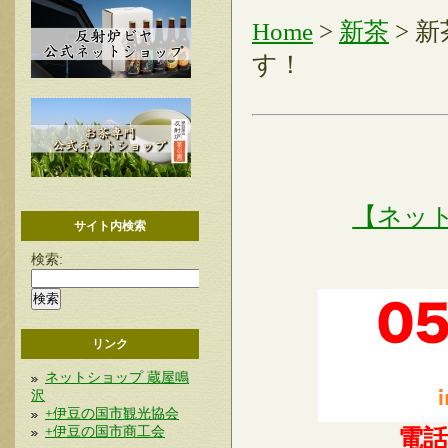
Home
>
新茶
> 
す！
【ネッ
サイト内検索
検索:
リンク
ネットショップ 蔵屋鳴
沢
+伊豆の国市観光協会
+伊豆の国市商工会
電