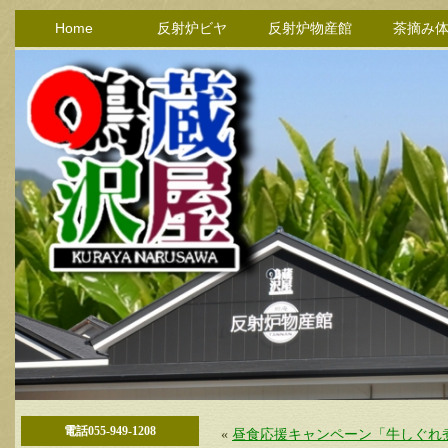
Home
反射炉ビヤ
反射炉物産館
茶摘み
電話055-949-1208
«
昼食応援キャンペーン「牛しぐれ煮