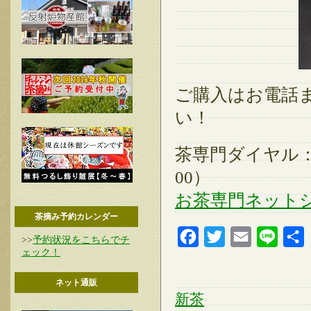
ご購入はお電話
い！
茶専門ダイヤル：01
00）
お茶専門ネット
茶摘み予約カレンダー
Facebook
Twitter
Email
Line
>>
予約状況をこちらでチ
ェック！
ネット通販
新茶