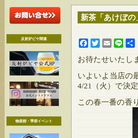
新茶「あけぼの」
反射炉ビヤ関連
Facebook
Twitter
Email
Line
お待たせいたし
いよいよ当店の
4/21（火）で
この春一番の香
物産館・季節イベント