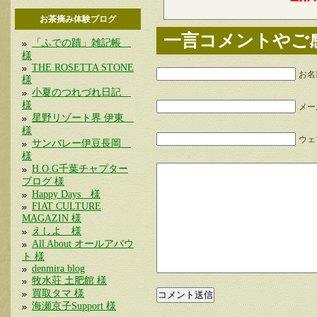
お茶摘み体験ブログ
一言コメントやご
「ふでの蹟」雑記帳
様
THE ROSETTA STONE
お名
様
小夏のつれづれ日記
様
メー
星野リゾート界 伊東
様
ウェブ
サンバレー伊豆長岡
様
H.O.G千葉チャプター
ブログ 様
Happy Days 様
FIAT CULTURE
MAGAZIN 様
えしよ 様
All About オールアバウ
ト 様
denmira blog
牧水荘 土肥館 様
買取タマ 様
海瀬京子Support 様