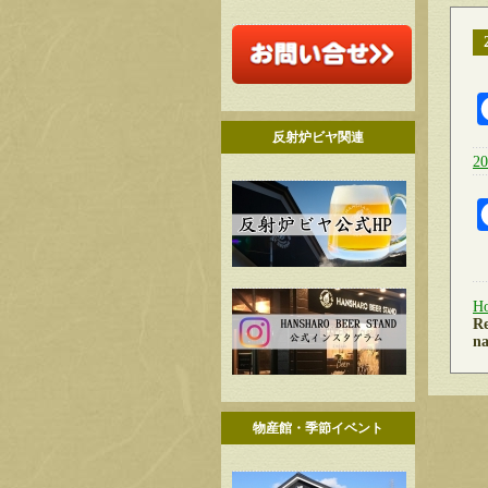
反射炉ビヤ関連
2
H
Re
na
物産館・季節イベント