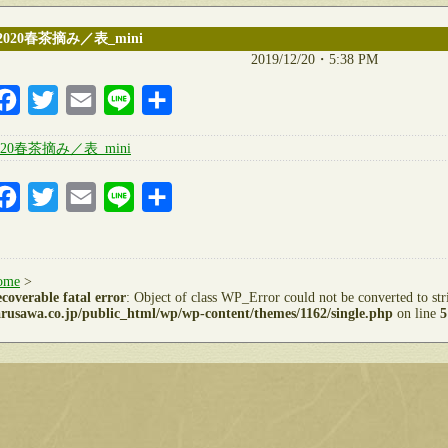
2020春茶摘み／表_mini
2019/12/20・5:38 PM
Facebook
Twitter
Email
Line
共
有
020春茶摘み／表_mini
Facebook
Twitter
Email
Line
共
有
ome
>
coverable fatal error
: Object of class WP_Error could not be converted to st
rusawa.co.jp/public_html/wp/wp-content/themes/1162/single.php
on line
5