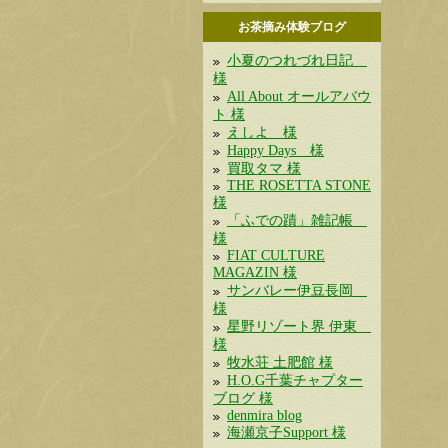
お茶摘み体験ブログ
小夏のつれづれ日記
様
All About オールアバウ
ト 様
えしよ 様
Happy Days 様
買取タマ 様
THE ROSETTA STONE
様
「ふでの蹟」雑記帳
様
FIAT CULTURE
MAGAZIN 様
サンバレー伊豆長岡
様
星野リゾート界 伊東
様
牧水荘 土肥館 様
H.O.G千葉チャプター
ブログ 様
denmira blog
海瀬京子Support 様