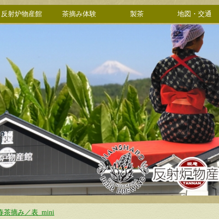
反射炉物産館
茶摘み体験
製茶
地図・交通
0春茶摘み／表_mini