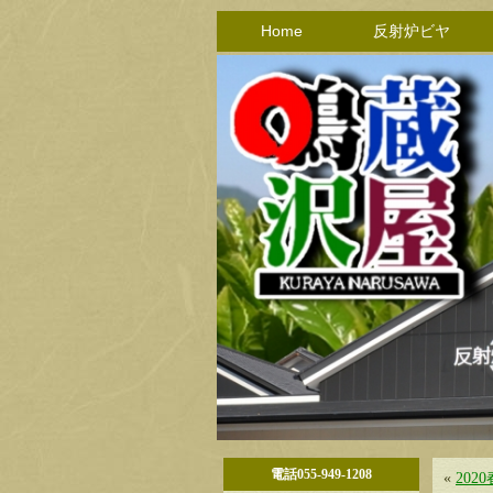
Home
反射炉ビヤ
電話055-949-1208
«
202