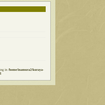
ring in
/home/inamura2/kuraya-
1