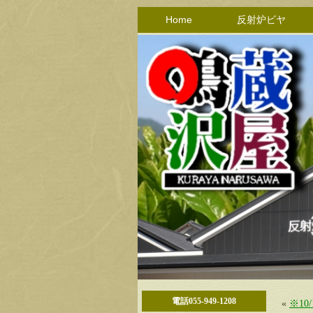
Home
反射炉ビヤ
電話055-949-1208
«
※1