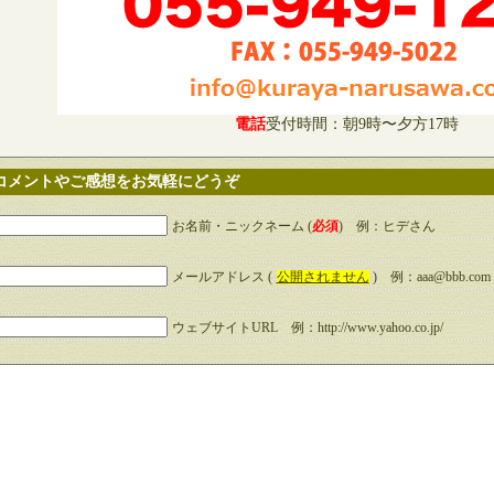
電話
受付時間：朝9時〜夕方17時
コメントやご感想をお気軽にどうぞ
お名前・ニックネーム (
必須
) 例：ヒデさん
メールアドレス (
公開されません
) 例：aaa@bbb.com
ウェブサイトURL 例：http://www.yahoo.co.jp/