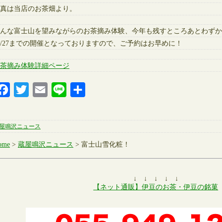
真は当店のお茶畑より。
んな富士山を望みながらのお茶摘み体験、今年も残すところあとわずか
0/27までの開催となっておりますので、ご予約はお早めに！
茶摘み体験詳細ページ
Facebook
Twitter
Email
Line
共
有
屋鳴沢ニュース
ome
>
蔵屋鳴沢ニュース
> 富士山雪化粧！
↓ ↓ ↓ ↓ ↓
【ネット通販】伊豆のお茶・伊豆の銘菓