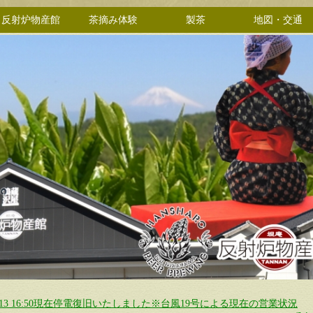
反射炉物産館
茶摘み体験
製茶
地図・交通
0/13 16:50現在停電復旧いたしました※台風19号による現在の営業状況