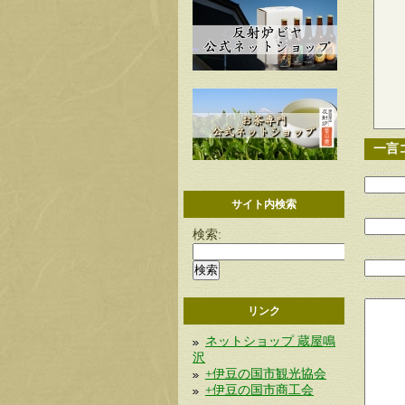
一言
サイト内検索
検索:
リンク
ネットショップ 蔵屋鳴
沢
+伊豆の国市観光協会
+伊豆の国市商工会