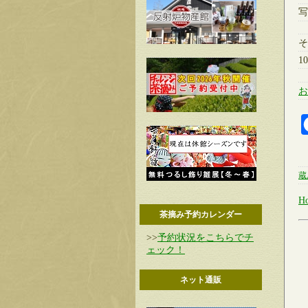
写
そ
1
お
蔵
H
茶摘み予約カレンダー
>>
予約状況をこちらでチ
ェック！
ネット通販