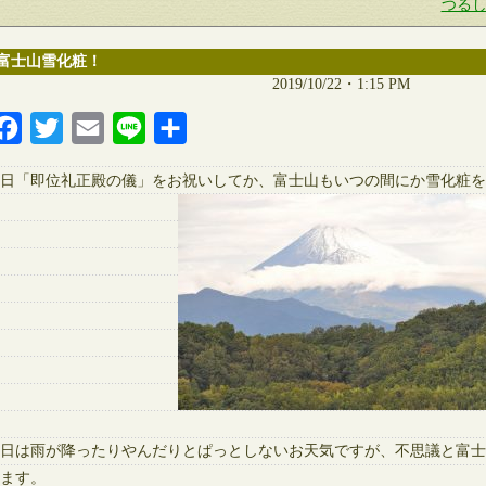
つるし
富士山雪化粧！
2019/10/22・1:15 PM
Facebook
Twitter
Email
Line
共
有
日「即位礼正殿の儀」をお祝いしてか、富士山もいつの間にか雪化粧を
日は雨が降ったりやんだりとぱっとしないお天気ですが、不思議と富士
ます。