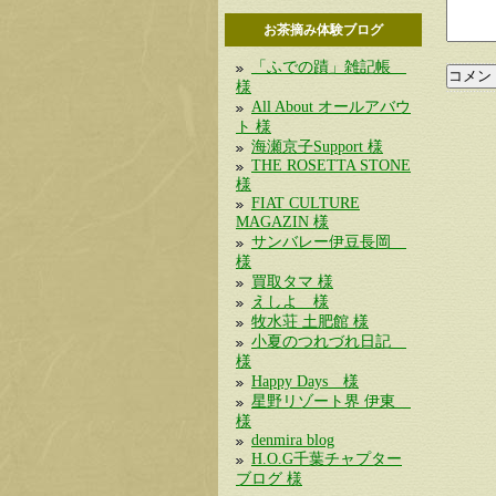
お茶摘み体験ブログ
「ふでの蹟」雑記帳
様
All About オールアバウ
ト 様
海瀬京子Support 様
THE ROSETTA STONE
様
FIAT CULTURE
MAGAZIN 様
サンバレー伊豆長岡
様
買取タマ 様
えしよ 様
牧水荘 土肥館 様
小夏のつれづれ日記
様
Happy Days 様
星野リゾート界 伊東
様
denmira blog
H.O.G千葉チャプター
ブログ 様