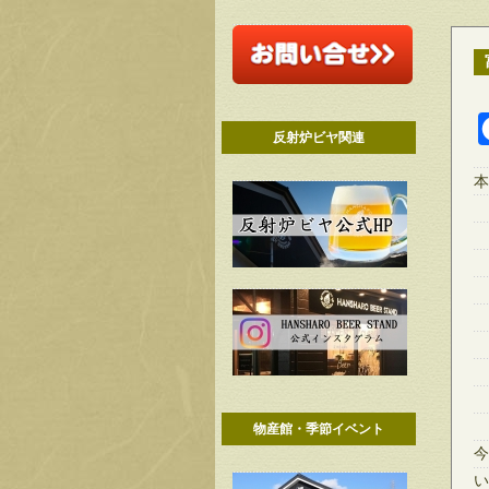
反射炉ビヤ関連
本
物産館・季節イベント
今
い