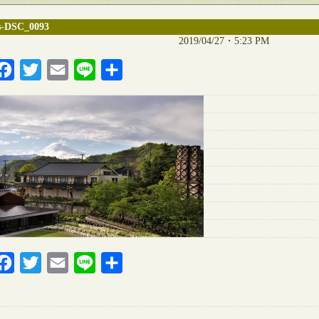
s-DSC_0093
2019/04/27・5:23 PM
Facebook
Twitter
Email
Line
共
有
Facebook
Twitter
Email
Line
共
有