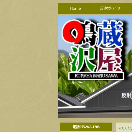
Home
反射炉ビヤ
電話055-949-1208
«
いよ