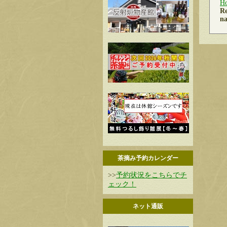
H
Re
na
茶摘み予約カレンダー
>>
予約状況をこちらでチ
ェック！
ネット通販