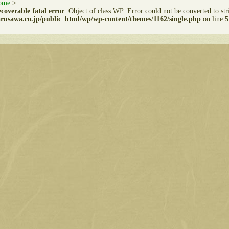
ome
>
coverable fatal error
: Object of class WP_Error could not be converted to st
rusawa.co.jp/public_html/wp/wp-content/themes/1162/single.php
on line
5