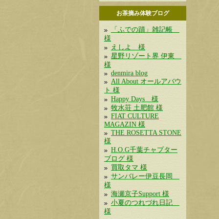
お茶摘み体験ブログ
「ふでの蹟」雑記帳
様
えしよ 様
星野リゾート界 伊東
様
denmira blog
All About オールアバウ
ト 様
Happy Days 様
牧水荘 土肥館 様
FIAT CULTURE
MAGAZIN 様
THE ROSETTA STONE
様
H.O.G千葉チャプター
ブログ 様
買取タマ 様
サンバレー伊豆長岡
様
海瀬京子Support 様
小夏のつれづれ日記
様