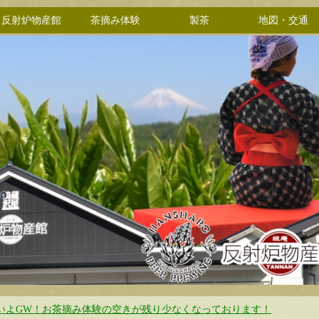
反射炉物産館
茶摘み体験
製茶
地図・交通
いよGW！お茶摘み体験の空きが残り少なくなっております！