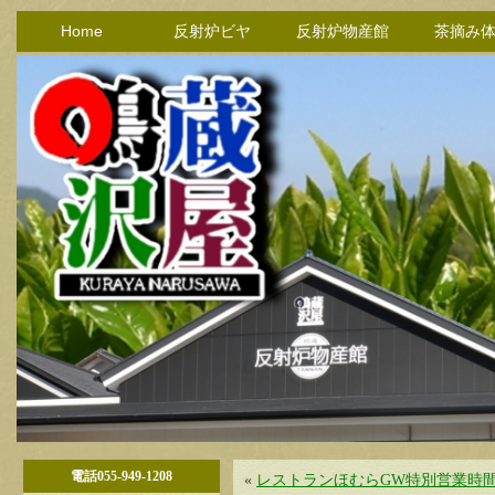
Home
反射炉ビヤ
反射炉物産館
茶摘み
電話055-949-1208
«
レストランほむらGW特別営業時