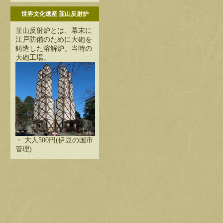
世界文化遺産 韮山反射炉
韮山反射炉とは、幕末に
江戸防備のために大砲を
鋳造した溶解炉。当時の
大砲工場。
・ 大人500円(伊豆の国市
管理)