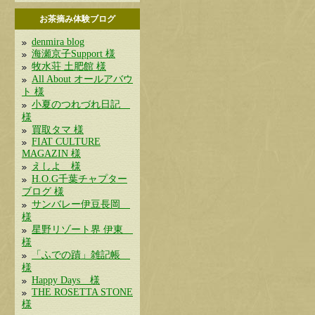
お茶摘み体験ブログ
denmira blog
海瀬京子Support 様
牧水荘 土肥館 様
All About オールアバウ
ト 様
小夏のつれづれ日記
様
買取タマ 様
FIAT CULTURE
MAGAZIN 様
えしよ 様
H.O.G千葉チャプター
ブログ 様
サンバレー伊豆長岡
様
星野リゾート界 伊東
様
「ふでの蹟」雑記帳
様
Happy Days 様
THE ROSETTA STONE
様