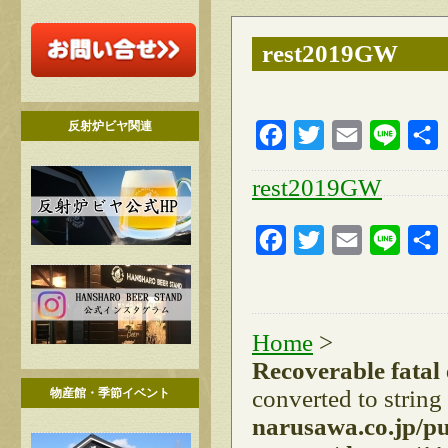
rest2019GW
反射炉ビヤ関連
Facebook
Twitter
Email
Line
rest2019GW
Facebook
Twitter
Email
Line
Home
>
Recoverable fatal
converted to string
物産館・季節イベント
narusawa.co.jp/p