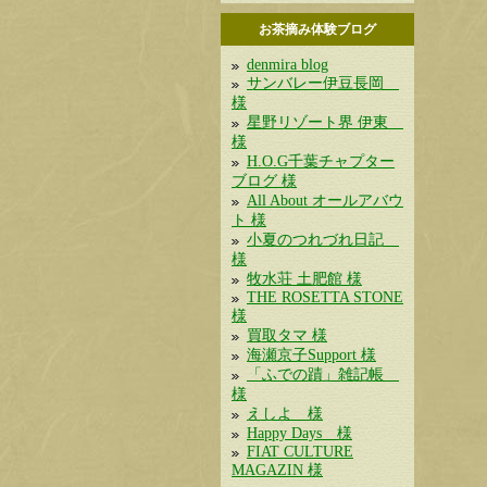
お茶摘み体験ブログ
denmira blog
サンバレー伊豆長岡
様
星野リゾート界 伊東
様
H.O.G千葉チャプター
ブログ 様
All About オールアバウ
ト 様
小夏のつれづれ日記
様
牧水荘 土肥館 様
THE ROSETTA STONE
様
買取タマ 様
海瀬京子Support 様
「ふでの蹟」雑記帳
様
えしよ 様
Happy Days 様
FIAT CULTURE
MAGAZIN 様