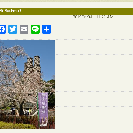
2019sakura3
2019/04/04・11:22 AM
Facebook
Twitter
Email
Line
共
有