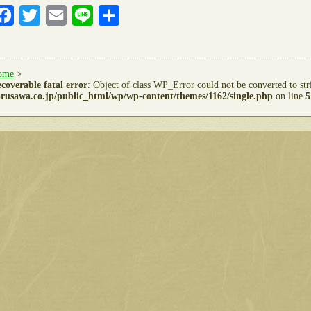
Facebook
Twitter
Email
Line
共
有
ome
>
coverable fatal error
: Object of class WP_Error could not be converted to st
rusawa.co.jp/public_html/wp/wp-content/themes/1162/single.php
on line
5