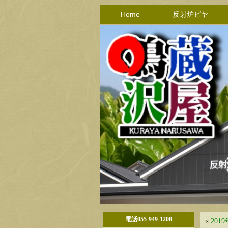
Home
反射炉ビヤ
電話055-949-1208
«
201