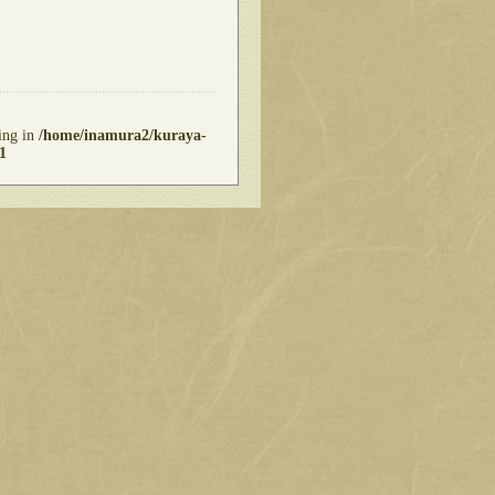
ring in
/home/inamura2/kuraya-
1