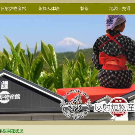
反射炉物産館
茶摘み体験
製茶
地図・交通
9年桜開花状況