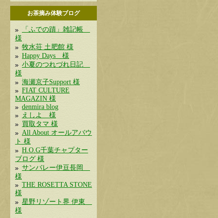
お茶摘み体験ブログ
「ふでの蹟」雑記帳
様
牧水荘 土肥館 様
Happy Days 様
小夏のつれづれ日記
様
海瀬京子Support 様
FIAT CULTURE
MAGAZIN 様
denmira blog
えしよ 様
買取タマ 様
All About オールアバウ
ト 様
H.O.G千葉チャプター
ブログ 様
サンバレー伊豆長岡
様
THE ROSETTA STONE
様
星野リゾート界 伊東
様