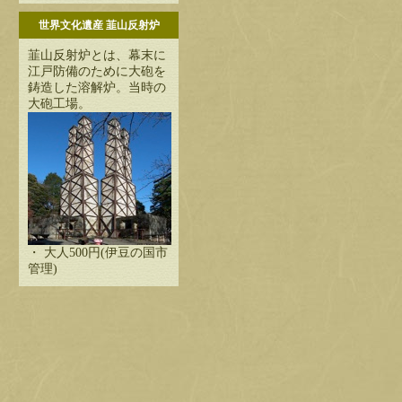
世界文化遺産 韮山反射炉
韮山反射炉とは、幕末に
江戸防備のために大砲を
鋳造した溶解炉。当時の
大砲工場。
・ 大人500円(伊豆の国市
管理)