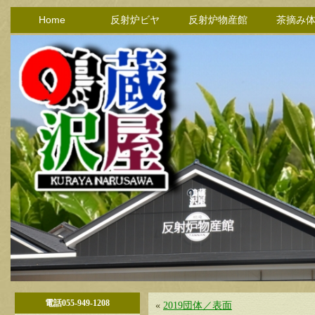
Home
反射炉ビヤ
反射炉物産館
茶摘み
電話055-949-1208
«
2019団体／表面