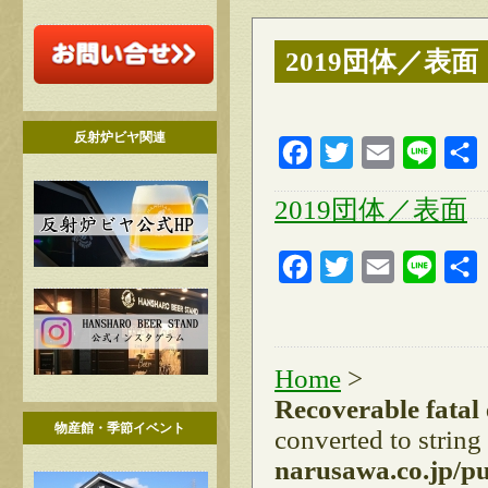
2019団体／表面
反射炉ビヤ関連
Facebook
Twitter
Email
Line
2019団体／表面
Facebook
Twitter
Email
Line
Home
>
Recoverable fatal
物産館・季節イベント
converted to string
narusawa.co.jp/p