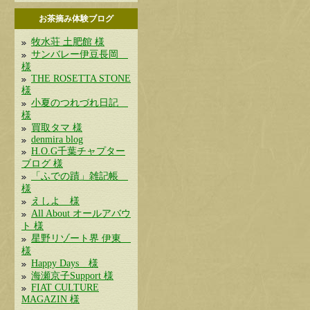
お茶摘み体験ブログ
牧水荘 土肥館 様
サンバレー伊豆長岡
様
THE ROSETTA STONE
様
小夏のつれづれ日記
様
買取タマ 様
denmira blog
H.O.G千葉チャプター
ブログ 様
「ふでの蹟」雑記帳
様
えしよ 様
All About オールアバウ
ト 様
星野リゾート界 伊東
様
Happy Days 様
海瀬京子Support 様
FIAT CULTURE
MAGAZIN 様