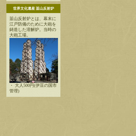
世界文化遺産 韮山反射炉
韮山反射炉とは、幕末に
江戸防備のために大砲を
鋳造した溶解炉。当時の
大砲工場。
・ 大人500円(伊豆の国市
管理)