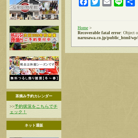
Facebook
Twitter
Email
Line
Home
>
Recoverable fatal error
: Object 
narusawa.co.jp/public_html/wp/
茶摘み予約カレンダー
>>
予約状況をこちらでチ
ェック！
ネット通販