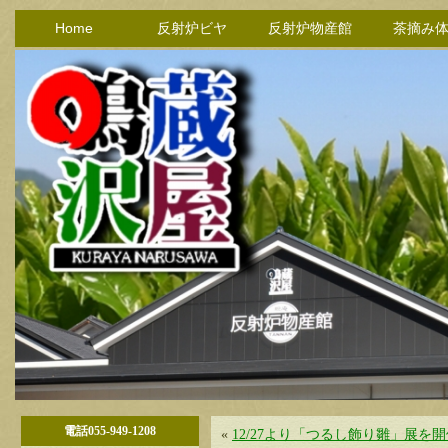
Home
反射炉ビヤ
反射炉物産館
茶摘み
電話055-949-1208
«
12/27より「つるし飾り雛」展を