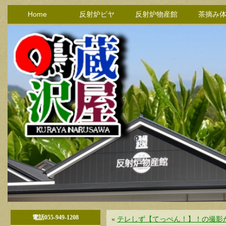
Home
反射炉ビヤ
反射炉物産館
茶摘み
電話055-949-1208
«
テレしず【てっぺん！】！の撮影