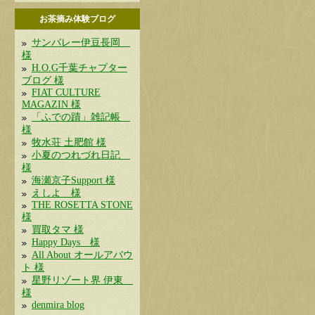
お茶摘み体験ブログ
サンバレー伊豆長岡
様
H.O.G千葉チャプター
ブログ 様
FIAT CULTURE
MAGAZIN 様
「ふでの蹟」雑記帳
様
牧水荘 土肥館 様
小夏のつれづれ日記
様
海瀬京子Support 様
えしよ 様
THE ROSETTA STONE
様
買取タマ 様
Happy Days 様
All About オールアバウ
ト 様
星野リゾート界 伊東
様
denmira blog