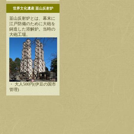
世界文化遺産 韮山反射炉
韮山反射炉とは、幕末に
江戸防備のために大砲を
鋳造した溶解炉。当時の
大砲工場。
・ 大人500円(伊豆の国市
管理)