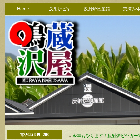
Home
反射炉ビヤ
反射炉物産館
茶摘み
電話055-949-1208
«
今年もやります！反射炉ビヤガー電