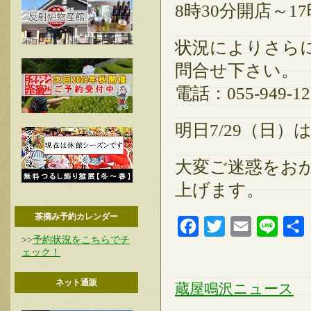
8時30分開店～1
状況によりさら
問合せ下さい。
電話：055-949-
明日7/29（日
大変ご迷惑をお
上げます。
茶摘み予約カレンダー
Facebook
Twitter
Email
Line
>>
予約状況をこちらでチ
ェック！
ネット通販
蔵屋鳴沢ニュース