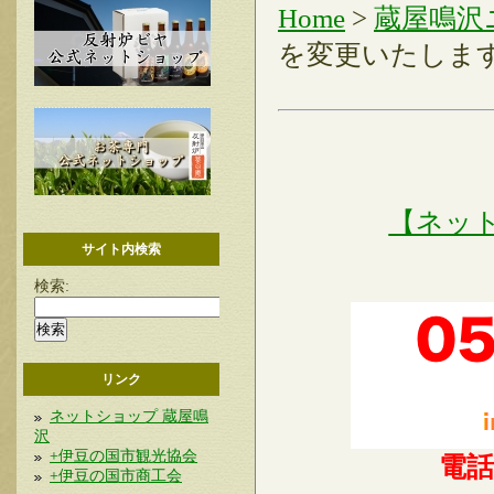
Home
>
蔵屋鳴沢
を変更いたしま
【ネッ
サイト内検索
検索:
リンク
ネットショップ 蔵屋鳴
沢
+伊豆の国市観光協会
電
+伊豆の国市商工会