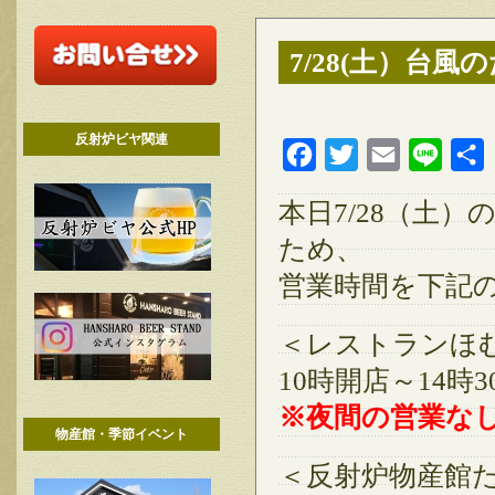
7/28(土）台
反射炉ビヤ関連
Facebook
Twitter
Email
Line
本日7/28（土
ため、
営業時間を下記
＜レストランほ
10時開店～14時
※夜間の営業な
物産館・季節イベント
＜反射炉物産館