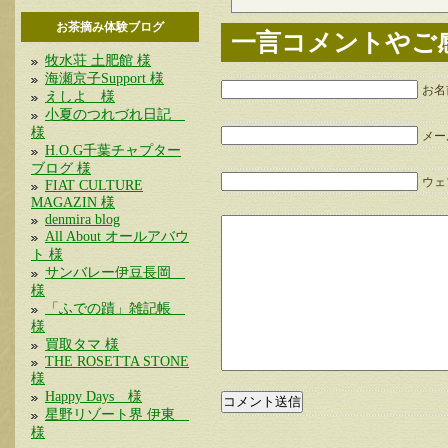
お茶摘み体験ブログ
一言コメントやご
牧水荘 土肥館 様
海瀬京子Support 様
お名
えしよ 様
小夏のつれづれ日記
様
メー
H.O.G千葉チャプター
ブログ 様
ウェブ
FIAT CULTURE
MAGAZIN 様
denmira blog
All About オールアバウ
ト 様
サンバレー伊豆長岡
様
「ふでの蹟」雑記帳
様
買取タマ 様
THE ROSETTA STONE
様
Happy Days 様
星野リゾート界 伊東
様