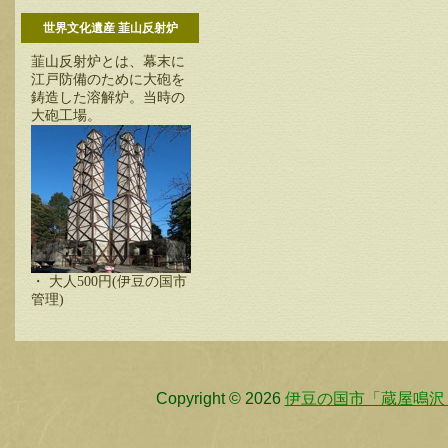
世界文化遺産 韮山反射炉
韮山反射炉とは、幕末に
江戸防備のために大砲を
鋳造した溶解炉。当時の
大砲工場。
・ 大人500円(伊豆の国市
管理)
Copyright © 2026
伊豆の国市「蔵屋鳴沢