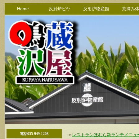
Home
反射炉ビヤ
反射炉物産館
茶摘み
電話055-949-1208
«
レストランほむら新ランチメニュ