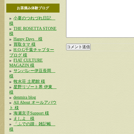
お茶摘み体験ブログ
小夏のつれづれ日記
様
THE ROSETTA STONE
様
Happy Days 様
買取タマ 様
H.O.G千葉チャプター
ブログ 様
FIAT CULTURE
MAGAZIN 様
サンバレー伊豆長岡
様
牧水荘 土肥館 様
星野リゾート界 伊東
様
denmira blog
All About オールアバウ
ト 様
海瀬京子Support 様
えしよ 様
「ふでの蹟」雑記帳
様