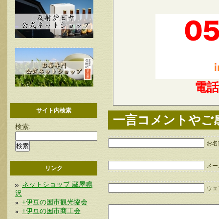
電
サイト内検索
一言コメントやご
検索:
お名
メー
リンク
ネットショップ 蔵屋鳴
ウェブ
沢
+伊豆の国市観光協会
+伊豆の国市商工会