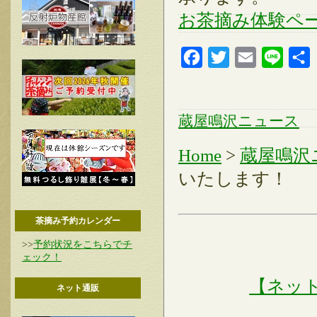
お茶摘み体験ペ
Facebook
Twitter
Email
Line
蔵屋鳴沢ニュース
Home
>
蔵屋鳴沢
いたします！
茶摘み予約カレンダー
>>
予約状況をこちらでチ
ェック！
【ネッ
ネット通販