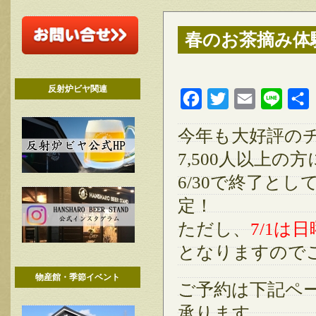
春のお茶摘み体
反射炉ビヤ関連
Facebook
Twitter
Email
Line
今年も大好評のチ
7,500人以上
6/30で終了と
定！
ただし、
7/1は
となりますので
物産館・季節イベント
ご予約は下記ペ
承ります。