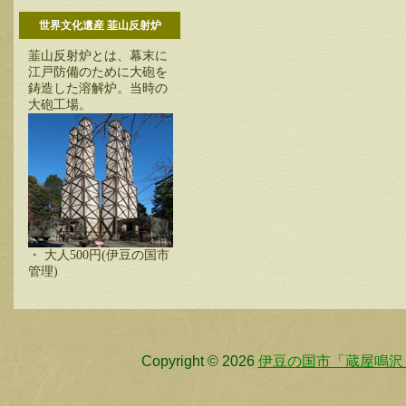
世界文化遺産 韮山反射炉
韮山反射炉とは、幕末に
江戸防備のために大砲を
鋳造した溶解炉。当時の
大砲工場。
・ 大人500円(伊豆の国市
管理)
Copyright © 2026
伊豆の国市「蔵屋鳴沢