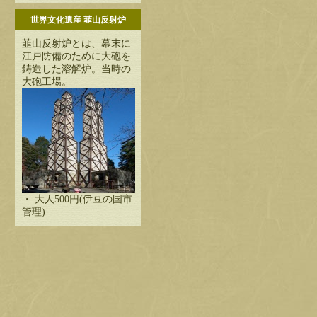
世界文化遺産 韮山反射炉
韮山反射炉とは、幕末に
江戸防備のために大砲を
鋳造した溶解炉。当時の
大砲工場。
・ 大人500円(伊豆の国市
管理)