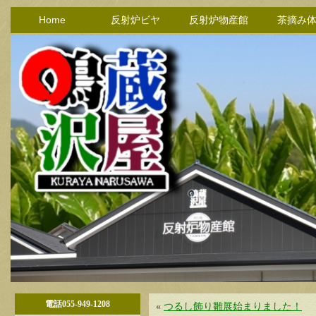
Home
反射炉ビヤ
反射炉物産館
茶摘み
電話055-949-1208
«
つるし飾り雛展始まりました！