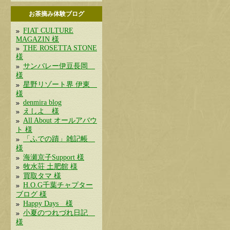
お茶摘み体験ブログ
FIAT CULTURE
MAGAZIN 様
THE ROSETTA STONE
様
サンバレー伊豆長岡
様
星野リゾート界 伊東
様
denmira blog
えしよ 様
All About オールアバウ
ト 様
「ふでの蹟」雑記帳
様
海瀬京子Support 様
牧水荘 土肥館 様
買取タマ 様
H.O.G千葉チャプター
ブログ 様
Happy Days 様
小夏のつれづれ日記
様