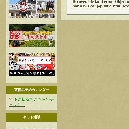
Recoverable fatal error
: Object 
narusawa.co.jp/public_html/wp/
茶摘み予約カレンダー
>>
予約状況をこちらでチ
ェック！
ネット通販