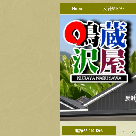
Home
反射炉ビヤ
電話055-949-1208
«
「レ