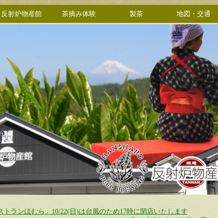
反射炉物産館
茶摘み体験
製茶
地図・交通
ストランほむら」10/22(日)は台風のため17時に閉店いたします