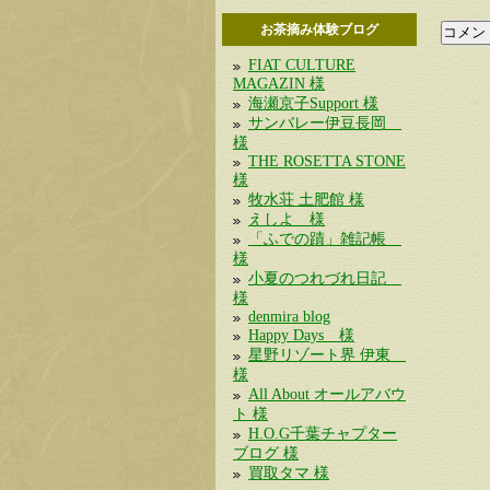
お茶摘み体験ブログ
FIAT CULTURE
MAGAZIN 様
海瀬京子Support 様
サンバレー伊豆長岡
様
THE ROSETTA STONE
様
牧水荘 土肥館 様
えしよ 様
「ふでの蹟」雑記帳
様
小夏のつれづれ日記
様
denmira blog
Happy Days 様
星野リゾート界 伊東
様
All About オールアバウ
ト 様
H.O.G千葉チャプター
ブログ 様
買取タマ 様