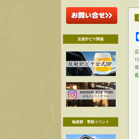
反射炉ビヤ関連
忘
1
送
夜
物産館・季節イベント