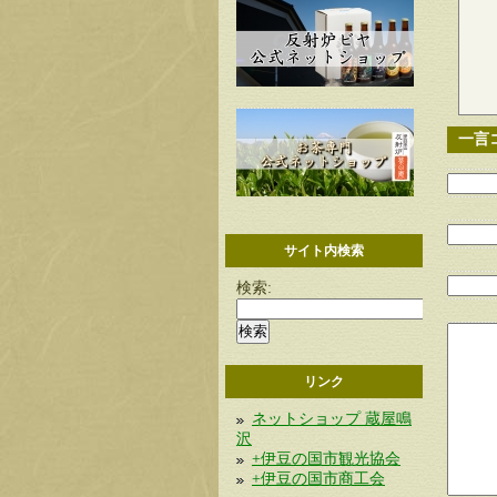
一言
サイト内検索
検索:
リンク
ネットショップ 蔵屋鳴
沢
+伊豆の国市観光協会
+伊豆の国市商工会