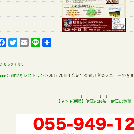
Facebook
Twitter
Email
Line
共
有
焼きレストラン
ome
>
網焼きレストラン
> 2017-2018年忘新年会向け宴会メニューでき
↓ ↓ ↓ ↓ ↓
【ネット通販】伊豆のお茶・伊豆の銘菓