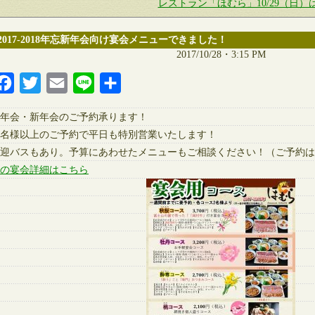
レストラン「ほむら」10/29（日
2017-2018年忘新年会向け宴会メニューできました！
2017/10/28・3:15 PM
Facebook
Twitter
Email
Line
共
有
年会・新年会のご予約承ります！
5名様以上のご予約で平日も特別営業いたします！
迎バスもあり。予算にあわせたメニューもご相談ください！（ご予約は
の宴会詳細はこちら