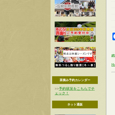
網
H
茶摘み予約カレンダー
>>
予約状況をこちらでチ
ェック！
ネット通販