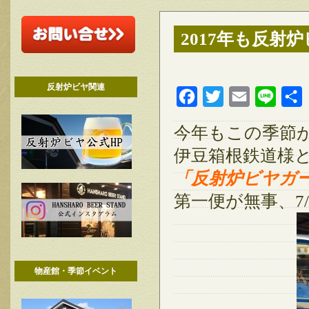
2017年も反
反射炉ビヤ関連
Facebook
Twitter
Email
Line
今年もこの季節
伊豆箱根鉄道様
「反射炉ビヤガ
第一便が無事、7
物産館・季節イベント