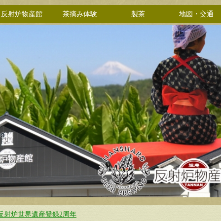
反射炉物産館
茶摘み体験
製茶
地図・交通
反射炉世界遺産登録2周年