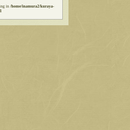
ring in
/home/inamura2/kuraya-
1