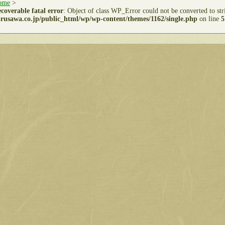
ome
>
coverable fatal error
: Object of class WP_Error could not be converted to st
rusawa.co.jp/public_html/wp/wp-content/themes/1162/single.php
on line
5