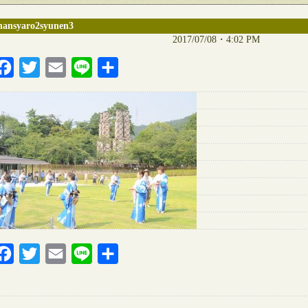
hansyaro2syunen3
2017/07/08・4:02 PM
Facebook
Twitter
Email
Line
共
有
Facebook
Twitter
Email
Line
共
有