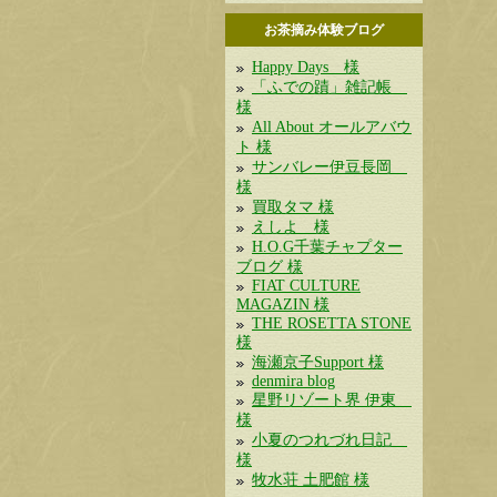
お茶摘み体験ブログ
Happy Days 様
「ふでの蹟」雑記帳
様
All About オールアバウ
ト 様
サンバレー伊豆長岡
様
買取タマ 様
えしよ 様
H.O.G千葉チャプター
ブログ 様
FIAT CULTURE
MAGAZIN 様
THE ROSETTA STONE
様
海瀬京子Support 様
denmira blog
星野リゾート界 伊東
様
小夏のつれづれ日記
様
牧水荘 土肥館 様