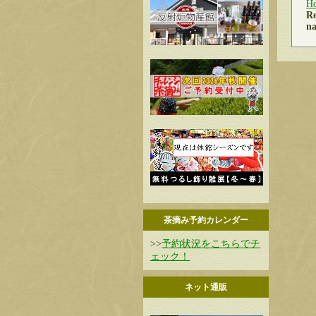
H
Re
na
茶摘み予約カレンダー
>>
予約状況をこちらでチ
ェック！
ネット通販