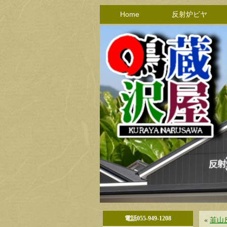
Home
反射炉ビヤ
電話055-949-1208
«
韮山