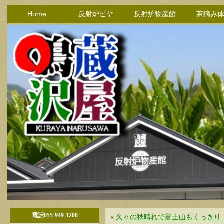
Home
反射炉ビヤ
反射炉物産館
茶摘み
電話055-949-1208
«
久々の秋晴れで富士山もくっきり