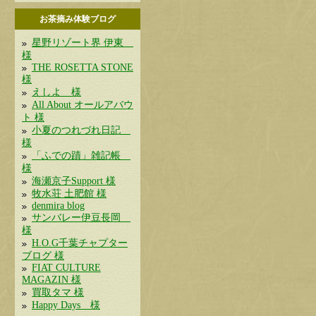
お茶摘み体験ブログ
星野リゾート界 伊東
様
THE ROSETTA STONE
様
えしよ 様
All About オールアバウ
ト 様
小夏のつれづれ日記
様
「ふでの蹟」雑記帳
様
海瀬京子Support 様
牧水荘 土肥館 様
denmira blog
サンバレー伊豆長岡
様
H.O.G千葉チャプター
ブログ 様
FIAT CULTURE
MAGAZIN 様
買取タマ 様
Happy Days 様