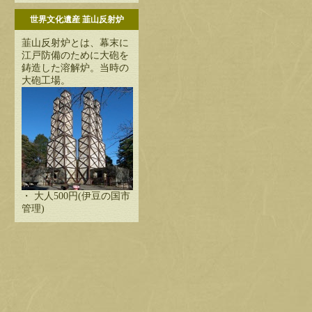
世界文化遺産 韮山反射炉
韮山反射炉とは、幕末に
江戸防備のために大砲を
鋳造した溶解炉。当時の
大砲工場。
・ 大人500円(伊豆の国市
管理)