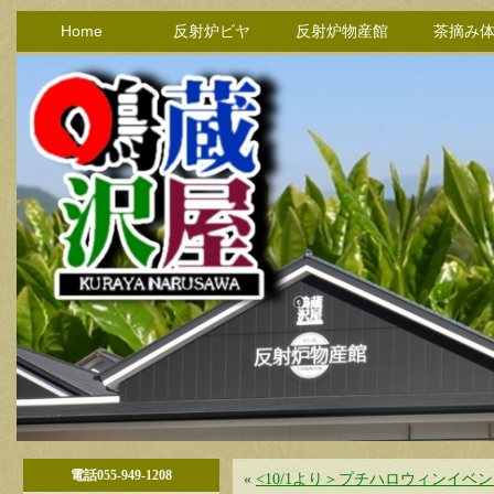
Home
反射炉ビヤ
反射炉物産館
茶摘み
電話055-949-1208
«
<10/1より＞プチハロウィンイベン