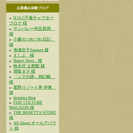
お茶摘み体験ブログ
H.O.G千葉チャプター
ブログ 様
サンバレー伊豆長岡
様
小夏のつれづれ日記
様
海瀬京子Support 様
えしよ 様
Happy Days 様
牧水荘 土肥館 様
買取タマ 様
「ふでの蹟」雑記帳
様
星野リゾート界 伊東
様
denmira blog
FIAT CULTURE
MAGAZIN 様
THE ROSETTA STONE
様
All About オールアバウ
ト 様