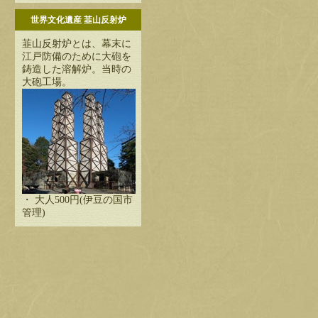
世界文化遺産 韮山反射炉
韮山反射炉とは、幕末に
江戸防備のために大砲を
鋳造した溶解炉。当時の
大砲工場。
・ 大人500円(伊豆の国市
管理)