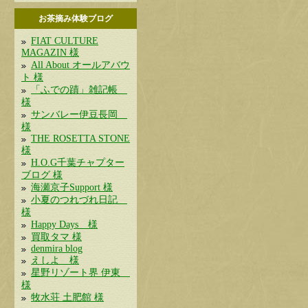
お茶摘み体験ブログ
FIAT CULTURE
MAGAZIN 様
All About オールアバウ
ト 様
「ふでの蹟」雑記帳
様
サンバレー伊豆長岡
様
THE ROSETTA STONE
様
H.O.G千葉チャプター
ブログ 様
海瀬京子Support 様
小夏のつれづれ日記
様
Happy Days 様
買取タマ 様
denmira blog
えしよ 様
星野リゾート界 伊東
様
牧水荘 土肥館 様