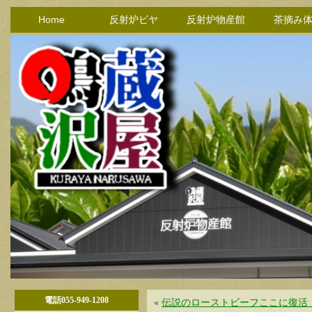
Home
反射炉ビヤ
反射炉物産館
茶摘み
電話055-949-1208
«
伝説のローストビーフここに復活！