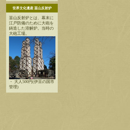
世界文化遺産 韮山反射炉
韮山反射炉とは、幕末に
江戸防備のために大砲を
鋳造した溶解炉。当時の
大砲工場。
・ 大人500円(伊豆の国市
管理)