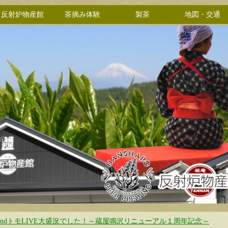
反射炉物産館
茶摘み体験
製茶
地図・交通
andトモLIVE大盛況でした！～蔵屋鳴沢リニューアル１周年記念～