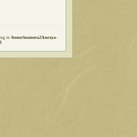
ring in
/home/inamura2/kuraya-
1