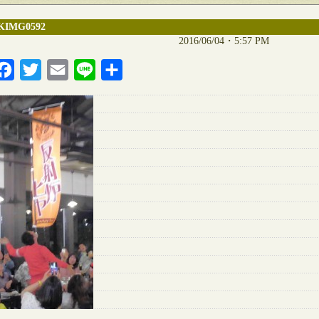
KIMG0592
2016/06/04・5:57 PM
Facebook
Twitter
Email
Line
共
有