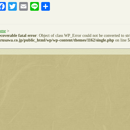
Facebook
Twitter
Email
Line
共
有
ome
>
coverable fatal error
: Object of class WP_Error could not be converted to st
rusawa.co.jp/public_html/wp/wp-content/themes/1162/single.php
on line
5