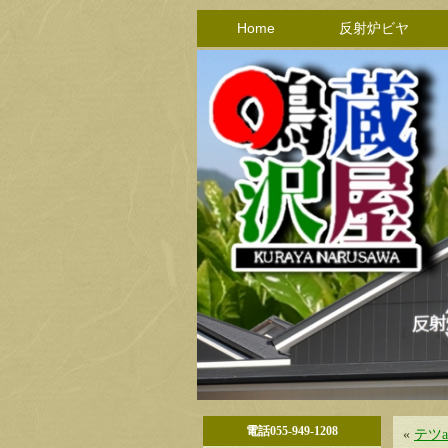
Home
反射炉ビヤ
電話055-949-1208
«
テツ