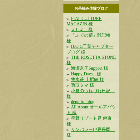
お茶摘み体験ブログ
FIAT CULTURE
MAGAZIN 様
えしよ 様
「ふでの蹟」雑記帳
様
H.O.G千葉チャプター
ブログ 様
THE ROSETTA STONE
様
海瀬京子Support 様
Happy Days 様
牧水荘 土肥館 様
買取タマ 様
小夏のつれづれ日記
様
denmira blog
All About オールアバウ
ト 様
星野リゾート界 伊東
様
サンバレー伊豆長岡
様