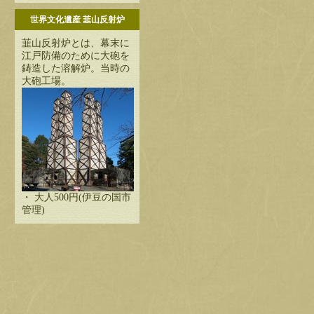
世界文化遺産 韮山反射炉
韮山反射炉とは、幕末に
江戸防備のために大砲を
鋳造した溶解炉。当時の
大砲工場。
・ 大人500円(伊豆の国市
管理)