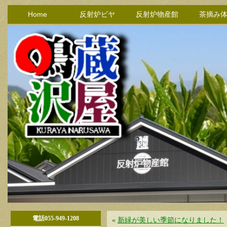
Home
反射炉ビヤ
反射炉物産館
茶摘み
電話055-949-1208
«
新緑が美しい季節になりました！