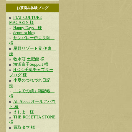
お茶摘み体験ブログ
FIAT CULTURE
MAGAZIN 様
Happy Days 様
denmira blog
サンバレー伊豆長岡
様
星野リゾート界 伊東
様
牧水荘 土肥館 様
海瀬京子Support 様
H.O.G千葉チャプター
ブログ 様
小夏のつれづれ日記
様
「ふでの蹟」雑記帳
様
All About オールアバウ
ト 様
えしよ 様
THE ROSETTA STONE
様
買取タマ 様