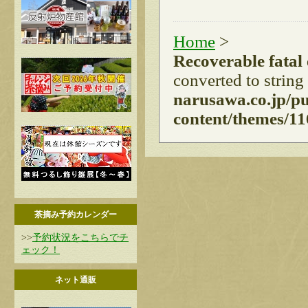
Home
>
Recoverable fatal
converted to string
narusawa.co.jp/p
content/themes/11
茶摘み予約カレンダー
>>
予約状況をこちらでチ
ェック！
ネット通販