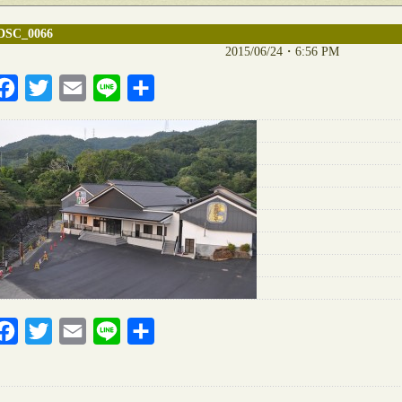
DSC_0066
2015/06/24・6:56 PM
Facebook
Twitter
Email
Line
共
有
Facebook
Twitter
Email
Line
共
有