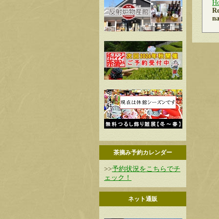
H
Re
na
茶摘み予約カレンダー
>>
予約状況をこちらでチ
ェック！
ネット通販