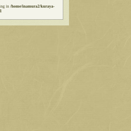
ring in
/home/inamura2/kuraya-
1