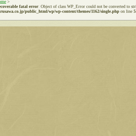
ome
>
coverable fatal error
: Object of class WP_Error could not be converted to st
rusawa.co.jp/public_html/wp/wp-content/themes/1162/single.php
on line
5