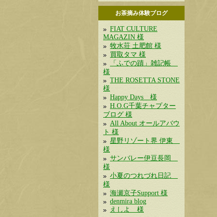
お茶摘み体験ブログ
FIAT CULTURE
MAGAZIN 様
牧水荘 土肥館 様
買取タマ 様
「ふでの蹟」雑記帳
様
THE ROSETTA STONE
様
Happy Days 様
H.O.G千葉チャプター
ブログ 様
All About オールアバウ
ト 様
星野リゾート界 伊東
様
サンバレー伊豆長岡
様
小夏のつれづれ日記
様
海瀬京子Support 様
denmira blog
えしよ 様