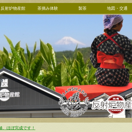
反射炉物産館
茶摘み体験
製茶
地図・交通
舗、ほぼ完成です！