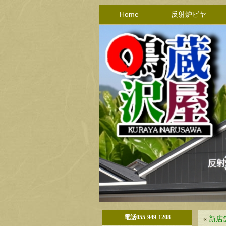
Home
反射炉ビヤ
電話055-949-1208
«
新店