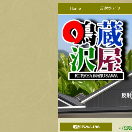
Home
反射炉ビヤ
電話055-949-1208
«
桜満