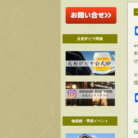
反射炉ビヤ関連
4
本
ぜ
※
惑
蔵
物産館・季節イベント
H