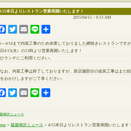
4/15本日よりレストラン営業再開いたします！
2015/04/15・9:13 AM
Facebook
Twitter
Email
Line
共
有
/6～4/14まで内装工事のため休業しておりました網焼きレストランです
日4/15(水）の11時より営業再開いたします！
ひランチにご利用ください。
なお、内装工事は終了しておりますが、新店舗部分の改装工事はまだ続
をおかけしますがご了承ください。
Facebook
Twitter
Email
Line
共
有
屋鳴沢ニュース
ome
>
蔵屋鳴沢ニュース
> 4/15本日よりレストラン営業再開いたします