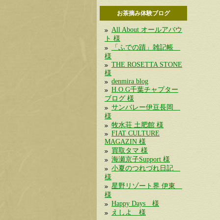
お茶摘み体験ブログ
All About オールアバウ
ト 様
「ふでの蹟」雑記帳
様
THE ROSETTA STONE
様
denmira blog
H.O.G千葉チャプター
ブログ 様
サンバレー伊豆長岡
様
牧水荘 土肥館 様
FIAT CULTURE
MAGAZIN 様
買取タマ 様
海瀬京子Support 様
小夏のつれづれ日記
様
星野リゾート界 伊東
様
Happy Days 様
えしよ 様