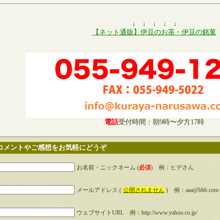
↓ ↓ ↓ ↓ ↓
【ネット通販】伊豆のお茶・伊豆の銘菓
電話
受付時間：朝9時〜夕方17時
コメントやご感想をお気軽にどうぞ
お名前・ニックネーム (
必須
) 例：ヒデさん
メールアドレス (
公開されません
) 例：aaa@bbb.com
ウェブサイトURL 例：http://www.yahoo.co.jp/