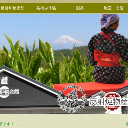
反射炉物産館
茶摘み体験
製茶
地図・交通
開です！