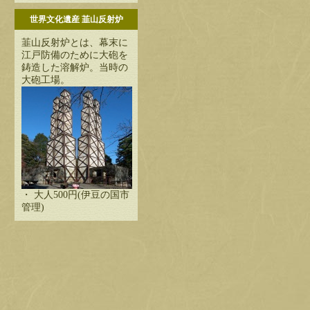
世界文化遺産 韮山反射炉
韮山反射炉とは、幕末に
江戸防備のために大砲を
鋳造した溶解炉。当時の
大砲工場。
・ 大人500円(伊豆の国市
管理)