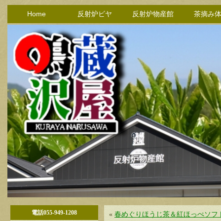
Home
反射炉ビヤ
反射炉物産館
茶摘み
電話055-949-1208
«
春めぐりほうじ茶＆紅ほっぺソフ