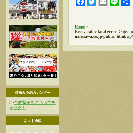
Facebook
Twitter
Email
Line
Home
>
Recoverable fatal error
: Object 
narusawa.co.jp/public_html/wp/
茶摘み予約カレンダー
>>
予約状況をこちらでチ
ェック！
ネット通販