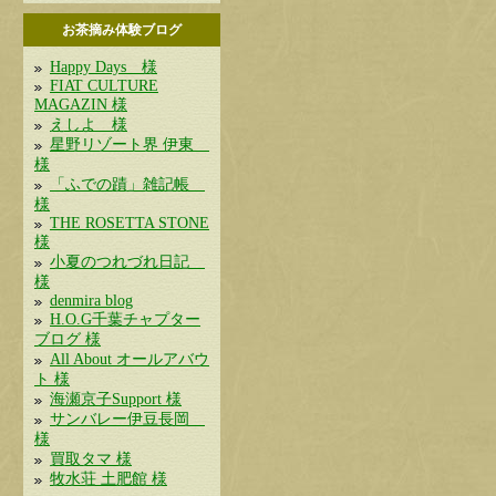
お茶摘み体験ブログ
Happy Days 様
FIAT CULTURE
MAGAZIN 様
えしよ 様
星野リゾート界 伊東
様
「ふでの蹟」雑記帳
様
THE ROSETTA STONE
様
小夏のつれづれ日記
様
denmira blog
H.O.G千葉チャプター
ブログ 様
All About オールアバウ
ト 様
海瀬京子Support 様
サンバレー伊豆長岡
様
買取タマ 様
牧水荘 土肥館 様