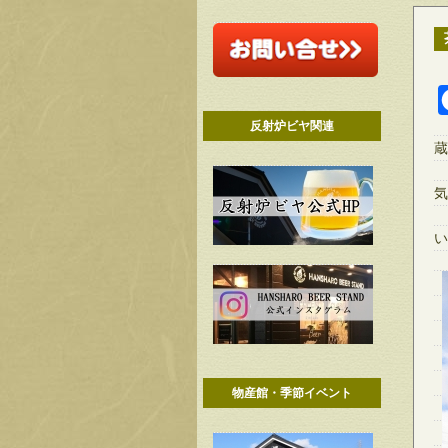
反射炉ビヤ関連
蔵
気
い
物産館・季節イベント