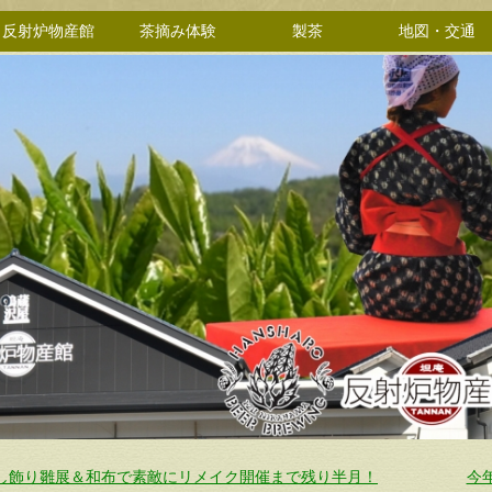
反射炉物産館
茶摘み体験
製茶
地図・交通
し飾り雛展＆和布で素敵にリメイク開催まで残り半月！
今