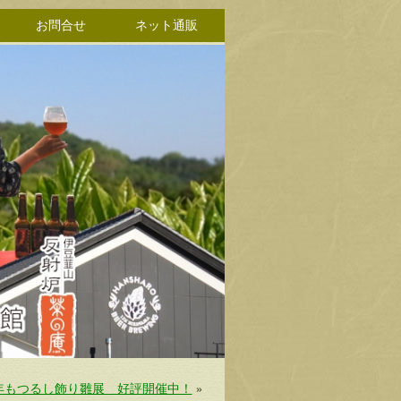
お問合せ
ネット通販
年もつるし飾り雛展 好評開催中！
»