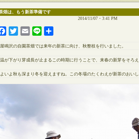
茶畑は、もう新茶準備です
2014/11/07・3:41 PM
Facebook
Twitter
Email
Line
共
有
屋鳴沢の自園茶畑では来年の新茶に向け、秋整枝を行いました。
温が下がり芽成長が止まるこの時期に行うことで、来春の新芽をそろえ
よいよ秋も深まり冬を迎えますね。この冬場のたくわえが新茶のおいし