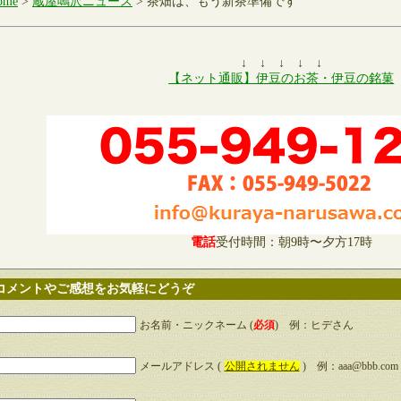
ome
>
蔵屋鳴沢ニュース
> 茶畑は、もう新茶準備です
↓ ↓ ↓ ↓ ↓
【ネット通販】伊豆のお茶・伊豆の銘菓
電話
受付時間：朝9時〜夕方17時
コメントやご感想をお気軽にどうぞ
お名前・ニックネーム (
必須
) 例：ヒデさん
メールアドレス (
公開されません
) 例：aaa@bbb.com