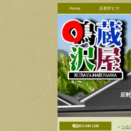
Home
反射炉ビヤ
電話055-949-1208
«
つる