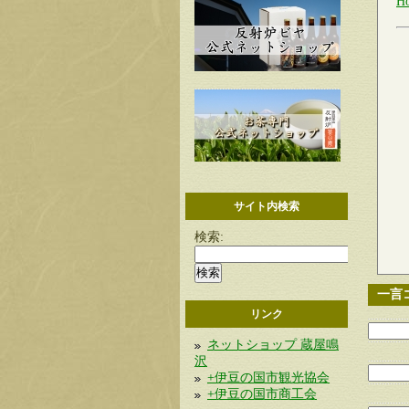
H
サイト内検索
検索:
一言
リンク
ネットショップ 蔵屋鳴
沢
+伊豆の国市観光協会
+伊豆の国市商工会