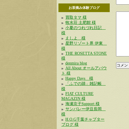
お茶摘み体験ブログ
買取タマ 様
牧水荘 土肥館 様
小夏のつれづれ日記
様
えしよ 様
星野リゾート界 伊東
様
THE ROSETTA STONE
様
denmira blog
All About オールアバウ
ト 様
Happy Days 様
「ふでの蹟」雑記帳
様
FIAT CULTURE
MAGAZIN 様
海瀬京子Support 様
サンバレー伊豆長岡
様
H.O.G千葉チャプター
ブログ 様