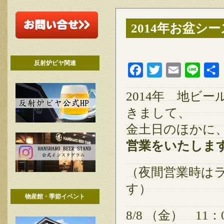
2014年お盆
反射炉ビヤ関連
Facebook
Twitter
Email
Line
2014年 地ビ
きまして、
金土日のほかに
営業をいたしま
（夜間営業時はラ
す）
物産館・季節イベント
8/8 （金） 11：