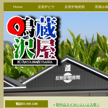
Home
反射炉ビヤ
反射炉物産館
茶摘み
電話055-949-1208
«
田中山スイカいよいよ入荷！