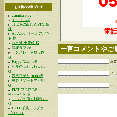
お茶摘み体験ブログ
denmira blog
えしよ 様
THE ROSETTA STONE
様
電
All About オールアバウ
ト 様
牧水荘 土肥館 様
一言コメントやご
買取タマ 様
サンバレー伊豆長岡
様
Happy Days 様
お名
小夏のつれづれ日記
様
メー
海瀬京子Support 様
星野リゾート界 伊東
様
ウェブ
FIAT CULTURE
MAGAZIN 様
「ふでの蹟」雑記帳
様
H.O.G千葉チャプター
ブログ 様