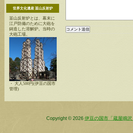
世界文化遺産 韮山反射炉
韮山反射炉とは、幕末に
江戸防備のために大砲を
鋳造した溶解炉。当時の
大砲工場。
・ 大人500円(伊豆の国市
管理)
Copyright © 2026
伊豆の国市「蔵屋鳴沢