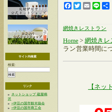
Facebook
Twitter
Email
Line
網焼きレストラン
Home
>
網焼きレ
ラン営業時間に
サイト内検索
検索:
【ネッ
リンク
ネットショップ 蔵屋鳴
沢
+伊豆の国市観光協会
+伊豆の国市商工会