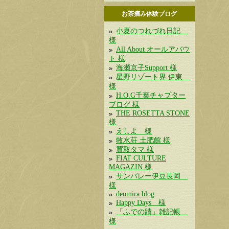
お茶摘み体験ブログ
小夏のつれづれ日記
様
All About オールアバウ
ト 様
海瀬京子Support 様
星野リゾート界 伊東
様
H.O.G千葉チャプター
ブログ 様
THE ROSETTA STONE
様
えしよ 様
牧水荘 土肥館 様
買取タマ 様
FIAT CULTURE
MAGAZIN 様
サンバレー伊豆長岡
様
denmira blog
Happy Days 様
「ふでの蹟」雑記帳
様