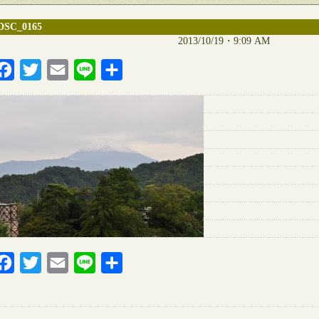
DSC_0165
2013/10/19・9:09 AM
Facebook
Twitter
Email
Line
共
有
Facebook
Twitter
Email
Line
共
有