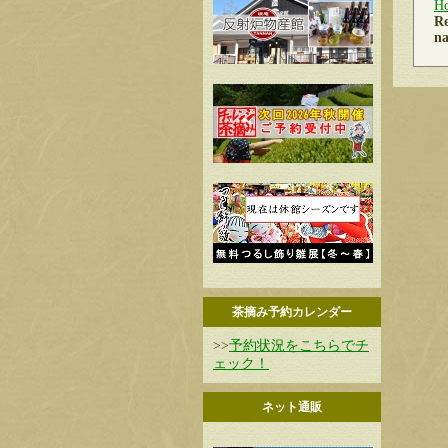
H
Re
na
茶摘み予約カレンダー
>>
予約状況をこちらでチ
ェック！
ネット通販