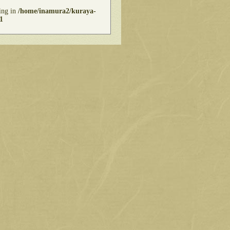
ring in
/home/inamura2/kuraya-
1