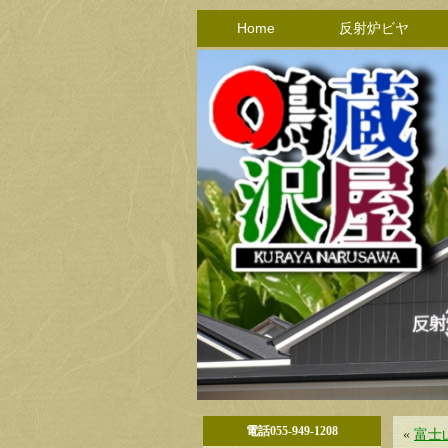
Home
反射炉ビヤ
電話055-949-1208
«
富士