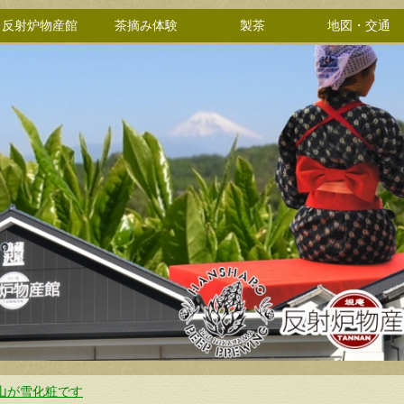
反射炉物産館
茶摘み体験
製茶
地図・交通
山が雪化粧です