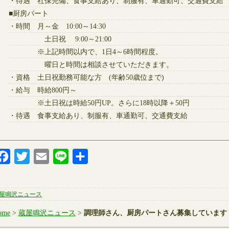
・待遇 社保完備、食事支給あり、制服有、車通勤可、交通費支給
■厨房パート
・時間 月～金 10:00～14:30
土日祝 9:00～21:00
※上記時間以内で、1日4～6時間程度。
曜日と時間は相談させていただきます。
・資格 土日祝勤務可能な方 (年齢50歳位まで)
・給与 時給800円～
※土日祝は時給50円UP。さらに18時以降＋50円
・待遇 食事支給あり、制服有、車通勤可、交通費支給
Facebook
Twitter
Email
Line
共
有
屋鳴沢ニュース
ome
>
蔵屋鳴沢ニュース
>
調理師さん、厨房パートさん募集しています