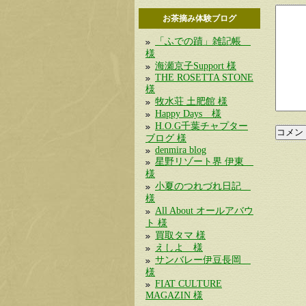
お茶摘み体験ブログ
「ふでの蹟」雑記帳
様
海瀬京子Support 様
THE ROSETTA STONE
様
牧水荘 土肥館 様
Happy Days 様
H.O.G千葉チャプター
ブログ 様
denmira blog
星野リゾート界 伊東
様
小夏のつれづれ日記
様
All About オールアバウ
ト 様
買取タマ 様
えしよ 様
サンバレー伊豆長岡
様
FIAT CULTURE
MAGAZIN 様