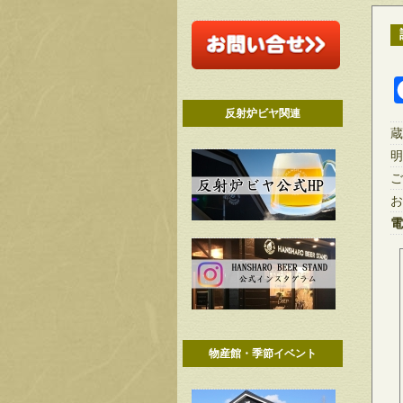
反射炉ビヤ関連
蔵
明
ご
お
電
物産館・季節イベント