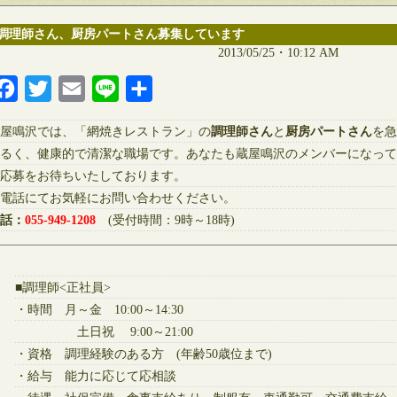
調理師さん、厨房パートさん募集しています
2013/05/25・10:12 AM
Facebook
Twitter
Email
Line
共
有
屋鳴沢では、「網焼きレストラン」の
調理師さん
と
厨房パートさん
を急
るく、健康的で清潔な職場です。あなたも蔵屋鳴沢のメンバーになって
応募をお待ちいたしております。
電話にてお気軽にお問い合わせください。
話：
055-949-1208
(受付時間：9時～18時)
■調理師<正社員>
・時間 月～金 10:00～14:30
土日祝 9:00～21:00
・資格 調理経験のある方 (年齢50歳位まで)
・給与 能力に応じて応相談