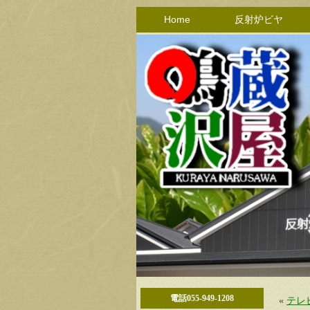
Home
反射炉ビヤ
電話055-949-1208
«
テレ