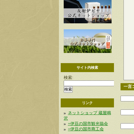
サイト内検索
検索:
一言
リンク
ネットショップ 蔵屋鳴
沢
+伊豆の国市観光協会
+伊豆の国市商工会