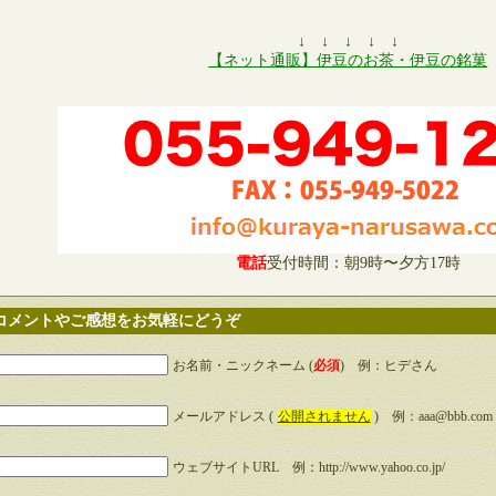
↓ ↓ ↓ ↓ ↓
【ネット通販】伊豆のお茶・伊豆の銘菓
電話
受付時間：朝9時〜夕方17時
コメントやご感想をお気軽にどうぞ
お名前・ニックネーム (
必須
) 例：ヒデさん
メールアドレス (
公開されません
) 例：aaa@bbb.com
ウェブサイトURL 例：http://www.yahoo.co.jp/