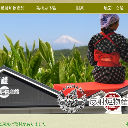
反射炉物産館
茶摘み体験
製茶
地図・交通
ビ東京の取材がありました