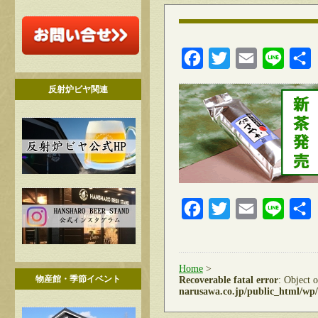
Facebook
Twitter
Email
Line
反射炉ビヤ関連
Facebook
Twitter
Email
Line
Home
>
物産館・季節イベント
Recoverable fatal error
: Object 
narusawa.co.jp/public_html/wp/