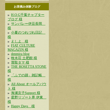
お茶摘み体験ブログ
H.O.G千葉チャプター
ブログ 様
サンバレー伊豆長岡
様
小夏のつれづれ日記
様
えしよ 様
FIAT CULTURE
MAGAZIN 様
denmira blog
牧水荘 土肥館 様
買取タマ 様
THE ROSETTA STONE
様
「ふでの蹟」雑記帳
様
All About オールアバウ
ト 様
海瀬京子Support 様
星野リゾート界 伊東
様
Happy Days 様