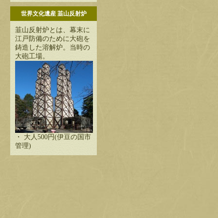
世界文化遺産 韮山反射炉
韮山反射炉とは、幕末に
江戸防備のために大砲を
鋳造した溶解炉。当時の
大砲工場。
・ 大人500円(伊豆の国市
管理)