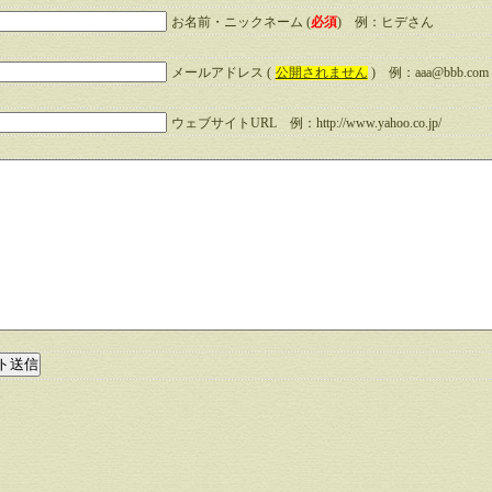
お名前・ニックネーム (
必須
) 例：ヒデさん
メールアドレス (
公開されません
) 例：aaa@bbb.com
ウェブサイトURL 例：http://www.yahoo.co.jp/