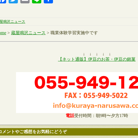
有
屋鳴沢ニュース
ome
>
蔵屋鳴沢ニュース
> 職業体験学習実施中です
↓ ↓ ↓ ↓ ↓
【ネット通販】伊豆のお茶・伊豆の銘菓
電話
受付時間：朝9時〜夕方17時
コメントやご感想をお気軽にどうぞ