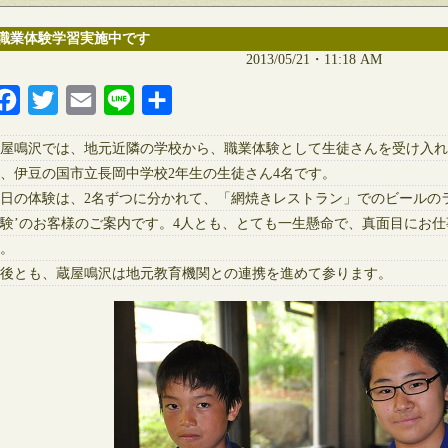
職業体験学習実施中です
2013/05/21・11:18 AM
Facebook
Twitter
Email
Line
共
有
屋鳴沢では、地元近隣の学校から、職業体験として生徒さんを受け入れて
、伊豆の国市立長岡中学校2年生の生徒さん4名です。
日の体験は、2名ずつに分かれて、「網焼きレストラン」でのビールの
験’のお客様のご案内です。4人とも、とても一生懸命で、真面目にお
。
後とも、蔵屋鳴沢は地元教育機関との連携を進めて参ります。