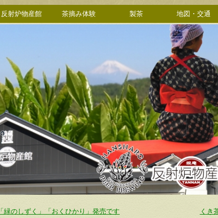
反射炉物産館
茶摘み体験
製茶
地図・交通
「緑のしずく」「おくひかり」発売です
くき