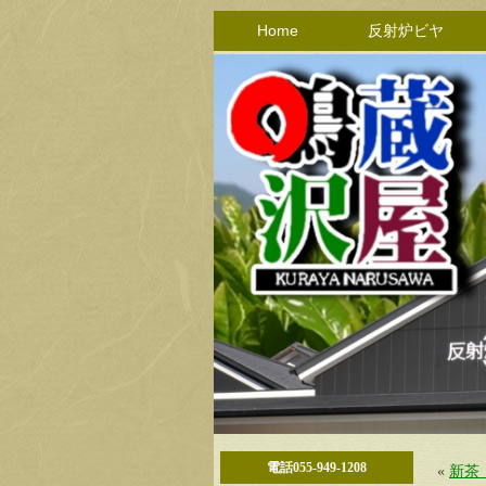
Home
反射炉ビヤ
電話055-949-1208
«
新茶