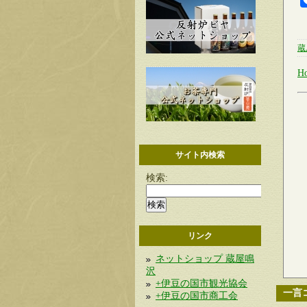
蔵
H
サイト内検索
検索:
リンク
ネットショップ 蔵屋鳴
沢
+伊豆の国市観光協会
一言
+伊豆の国市商工会