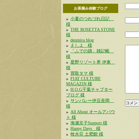
お茶摘み体験ブログ
小夏のつれづれ日記
様
THE ROSETTA STONE
様
denmira blog
えしよ 様
「ふでの蹟」雑記帳
様
星野リゾート界 伊東
様
買取タマ 様
FIAT CULTURE
MAGAZIN 様
H.O.G千葉チャプター
ブログ 様
サンバレー伊豆長岡
様
All About オールアバウ
ト 様
海瀬京子Support 様
Happy Days 様
牧水荘 土肥館 様