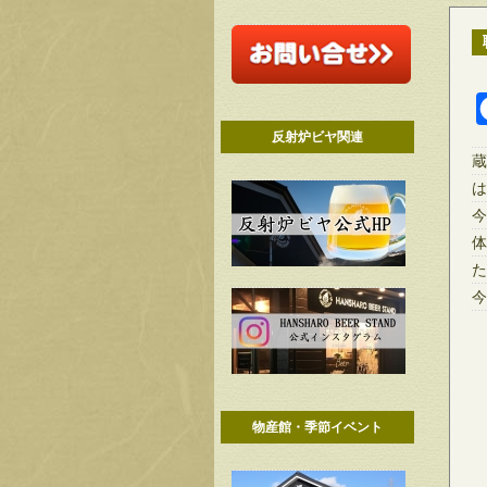
反射炉ビヤ関連
蔵
は
今
体
た
今
物産館・季節イベント