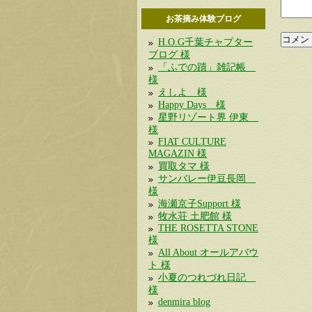
お茶摘み体験ブログ
H.O.G千葉チャプター
ブログ 様
「ふでの蹟」雑記帳
様
えしよ 様
Happy Days 様
星野リゾート界 伊東
様
FIAT CULTURE
MAGAZIN 様
買取タマ 様
サンバレー伊豆長岡
様
海瀬京子Support 様
牧水荘 土肥館 様
THE ROSETTA STONE
様
All About オールアバウ
ト 様
小夏のつれづれ日記
様
denmira blog