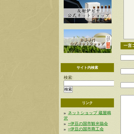
一言
サイト内検索
検索:
リンク
ネットショップ 蔵屋鳴
沢
+伊豆の国市観光協会
+伊豆の国市商工会