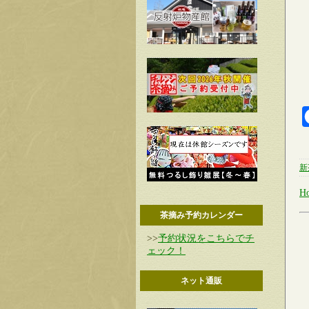
新
H
茶摘み予約カレンダー
>>
予約状況をこちらでチ
ェック！
ネット通販