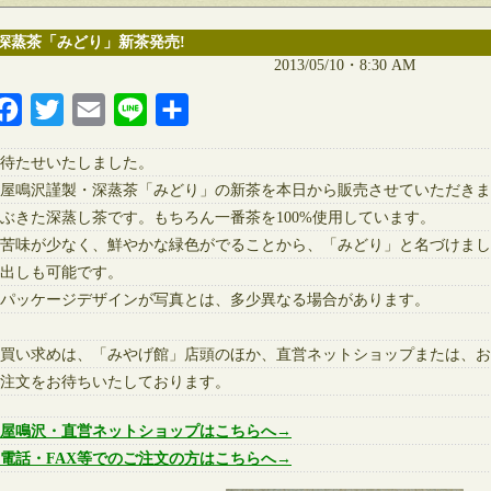
深蒸茶「みどり」新茶発売!
2013/05/10・8:30 AM
Facebook
Twitter
Email
Line
共
有
待たせいたしました。
屋鳴沢謹製・深蒸茶「みどり」の新茶を本日から販売させていただきま
ぶきた深蒸し茶です。もちろん 一番茶を100%使用しています。
苦味が少なく、鮮やかな緑色がでることから、「みどり」と名づけまし
出しも可能です。
パッケージデザインが写真とは、多少異なる場合があります。
買い求めは、「みやげ館」店頭のほか、直営ネットショップまたは、お
注文をお待ちいたしております。
屋鳴沢・直営ネットショップはこちらへ→
電話・FAX等でのご注文の方はこちらへ→