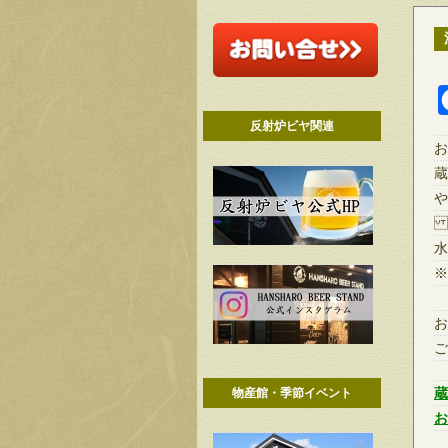
反射炉ビヤ関連
お
蔵
や
水
※
お
ご
物産館・季節イベント
蔵
お