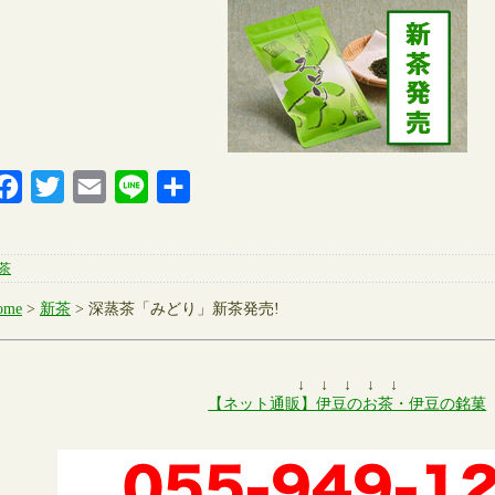
Facebook
Twitter
Email
Line
共
有
茶
ome
>
新茶
> 深蒸茶「みどり」新茶発売!
↓ ↓ ↓ ↓ ↓
【ネット通販】伊豆のお茶・伊豆の銘菓