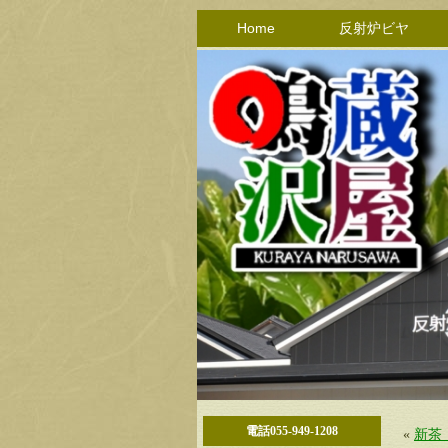
Home
反射炉ビヤ
電話055-949-1208
«
新茶