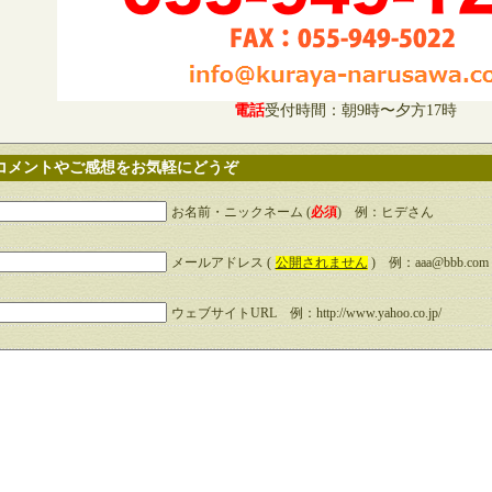
電話
受付時間：朝9時〜夕方17時
コメントやご感想をお気軽にどうぞ
お名前・ニックネーム (
必須
) 例：ヒデさん
メールアドレス (
公開されません
) 例：aaa@bbb.com
ウェブサイトURL 例：http://www.yahoo.co.jp/