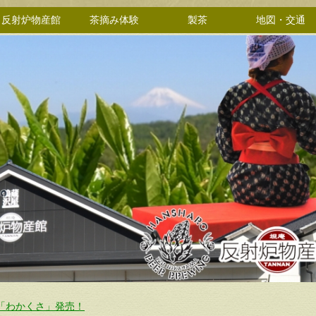
反射炉物産館
茶摘み体験
製茶
地図・交通
「わかくさ」発売！