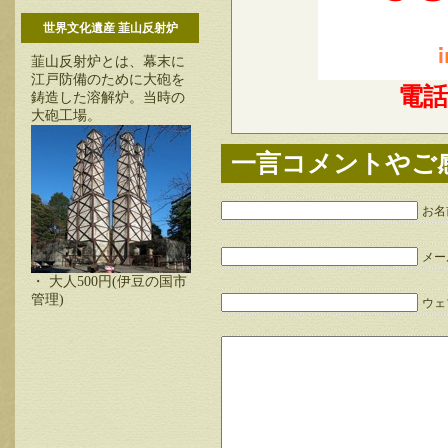
世界文化遺産 韮山反射炉
韮山反射炉とは、幕末に
江戸防備のために大砲を
電
鋳造した溶解炉。当時の
大砲工場。
一言コメントやご
お名
メー
・ 大人500円(伊豆の国市
管理)
ウェブ