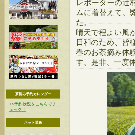
レポーターの辻
ムに着替えて、
た。
晴天で程よい風
日和のため、皆
春のお茶摘み体
す。是非、一度
茶摘み予約カレンダー
>>
予約状況をこちらでチ
ェック！
ネット通販