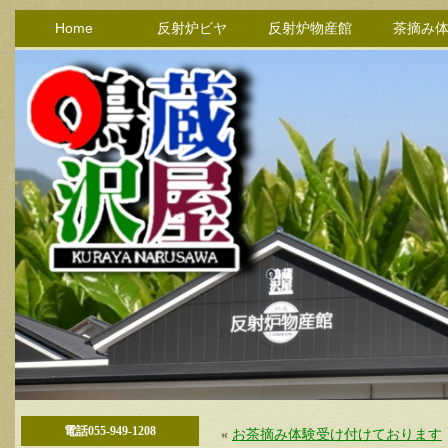
Home
反射炉ビヤ
反射炉物産館
茶摘み
電話055-949-1208
«
お茶摘み体験受け付けております