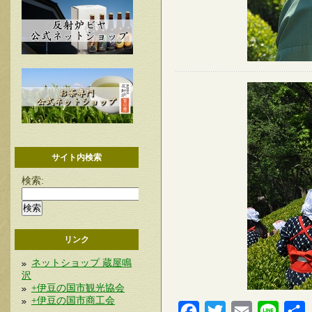
サイト内検索
検索:
リンク
ネットショップ 蔵屋鳴
沢
+伊豆の国市観光協会
+伊豆の国市商工会
Facebook
Twitter
Email
Line