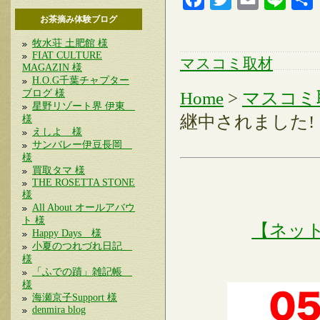
お茶摘み体験ブログ
牧水荘 土肥館 様
FIAT CULTURE
マスコミ取材
MAGAZIN 様
H.O.G千葉チャプター
ブログ 様
Home
>
マスコミ
星野リゾート界 伊東
継中されました!
様
えしよ 様
サンバレー伊豆長岡
様
買取タマ 様
THE ROSETTA STONE
様
All About オールアバウ
ト 様
【ネッ
Happy Days 様
小夏のつれづれ日記
様
「ふでの蹟」雑記帳
様
海瀬京子Support 様
denmira blog