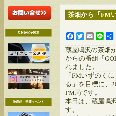
茶畑から「FM
反射炉ビヤ関連
Facebook
Twitter
Email
Line
蔵屋鳴沢の茶畑か
からの番組「GOK
れました。
「FMいずのく
る」を目標に、2
FM局です。
本日は、蔵屋鳴
物産館・季節イベント
す。