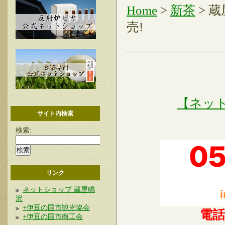
Home
>
新茶
> 
売!
【ネッ
サイト内検索
検索:
リンク
ネットショップ 蔵屋鳴
沢
+伊豆の国市観光協会
電
+伊豆の国市商工会