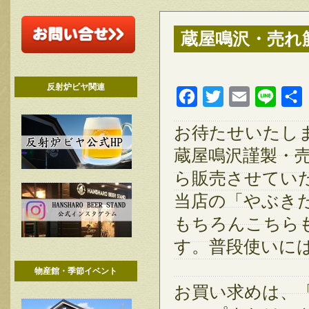
蔵屋鳴沢・売れ筋
反射炉ビヤ関連
Facebook
Twitter
Email
Line
お待たせいたし
蔵屋鳴沢謹製・売
ら販売させてい
当店の「やぶきた
もちろんこちらも
す。普段使いに
物産館・季節イベント
お買い求めは、