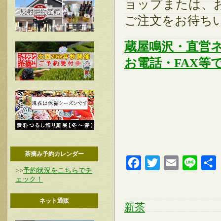
ョップまたは、
ご注文をお待ち
蔵屋鳴沢・直営
お電話・FAX等
茶摘み予約カレンダー
Facebook
Twitter
Email
Line
>>
予約状況をこちらでチ
ェック！
ネット通販
新茶