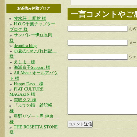
お茶摘み体験ブログ
一言コメントやご
牧水荘 土肥館 様
H.O.G千葉チャプター
お名
ブログ 様
サンバレー伊豆長岡
様
メー
denmira blog
小夏のつれづれ日記
様
ウェブ
えしよ 様
海瀬京子Support 様
All About オールアバウ
ト 様
Happy Days 様
FIAT CULTURE
MAGAZIN 様
買取タマ 様
「ふでの蹟」雑記帳
様
星野リゾート界 伊東
様
THE ROSETTA STONE
様