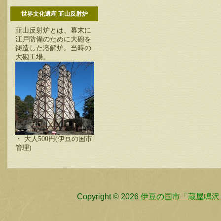
世界文化遺産 韮山反射炉
韮山反射炉とは、幕末に
江戸防備のために大砲を
鋳造した溶解炉。当時の
大砲工場。
・ 大人500円(伊豆の国市
管理)
Copyright © 2026
伊豆の国市「蔵屋鳴沢