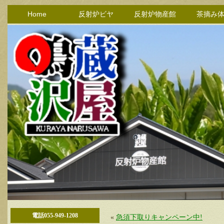
Home
反射炉ビヤ
反射炉物産館
茶摘み
電話055-949-1208
«
急須下取りキャンペーン中!