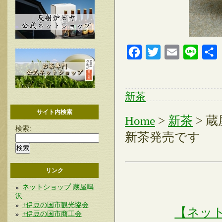
Facebook
Twitter
Email
Line
新茶
サイト内検索
Home
>
新茶
> 
検索:
新茶発売です
リンク
ネットショップ 蔵屋鳴
沢
+伊豆の国市観光協会
【ネッ
+伊豆の国市商工会