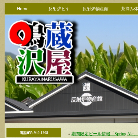
Home
反射炉ビヤ
反射炉物産館
茶摘み
電話055-949-1208
«
期間限定ビール情報「Spring Ale」