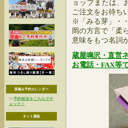
ョップまたは、
ご注文をお待ち
※「みる芽」・・
岡の方言で「柔
意味をもつ名詞
蔵屋鳴沢・直営
お電話・FAX等
茶摘み予約カレンダー
>>
予約状況をこちらでチ
ェック！
ネット通販