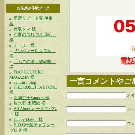
お茶摘み体験ブログ
星野リゾート界 伊東
様
買取タマ 様
小夏のつれづれ日記
様
えしよ 様
サンバレー伊豆長岡
様
電
「ふでの蹟」雑記帳
様
FIAT CULTURE
MAGAZIN 様
一言コメントやご
denmira blog
THE ROSETTA STONE
様
お名
海瀬京子Support 様
牧水荘 土肥館 様
All About オールアバウ
メー
ト 様
Happy Days 様
ウェブ
H.O.G千葉チャプター
ブログ 様