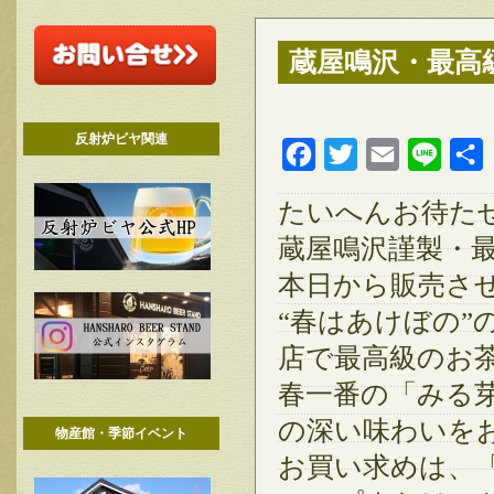
蔵屋鳴沢・最高
反射炉ビヤ関連
Facebook
Twitter
Email
Line
たいへんお待た
蔵屋鳴沢謹製・
本日から販売さ
“春はあけぼの”
店で最高級のお
春一番の「みる
の深い味わいを
物産館・季節イベント
お買い求めは、