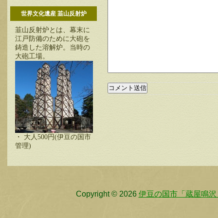
世界文化遺産 韮山反射炉
韮山反射炉とは、幕末に
江戸防備のために大砲を
鋳造した溶解炉。当時の
大砲工場。
・ 大人500円(伊豆の国市
管理)
Copyright © 2026
伊豆の国市「蔵屋鳴沢