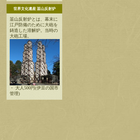
世界文化遺産 韮山反射炉
韮山反射炉とは、幕末に
江戸防備のために大砲を
鋳造した溶解炉。当時の
大砲工場。
・ 大人500円(伊豆の国市
管理)