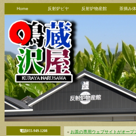
Home
反射炉ビヤ
反射炉物産館
茶摘み
電話055-949-1208
«
お茶の専用ウェブサイトがオープ