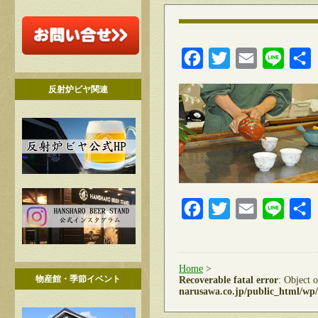
Facebook
Twitter
Email
Line
反射炉ビヤ関連
Facebook
Twitter
Email
Line
Home
>
物産館・季節イベント
Recoverable fatal error
: Object 
narusawa.co.jp/public_html/wp/