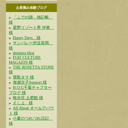
お茶摘み体験ブログ
「ふでの蹟」雑記帳
様
星野リゾート界 伊東
様
Happy Days 様
サンバレー伊豆長岡
様
denmira blog
FIAT CULTURE
MAGAZIN 様
THE ROSETTA STONE
様
買取タマ 様
海瀬京子Support 様
H.O.G千葉チャプター
ブログ 様
牧水荘 土肥館 様
えしよ 様
All About オールアバウ
ト 様
小夏のつれづれ日記
様