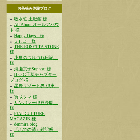
お茶摘み体験ブログ
牧水荘 土肥館 様
All About オールアバウ
ト 様
Happy Days 様
えしよ 様
THE ROSETTA STONE
様
小夏のつれづれ日記
様
海瀬京子Support 様
H.O.G千葉チャプター
ブログ 様
星野リゾート界 伊東
様
買取タマ 様
サンバレー伊豆長岡
様
FIAT CULTURE
MAGAZIN 様
denmira blog
「ふでの蹟」雑記帳
様