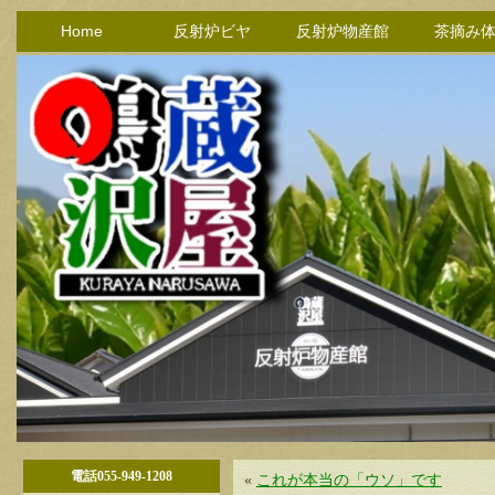
Home
反射炉ビヤ
反射炉物産館
茶摘み
電話055-949-1208
«
これが本当の「ウソ」です