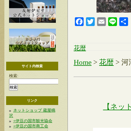
Facebook
Twitter
Email
Line
花暦
Home
>
花暦
> 
サイト内検索
検索:
リンク
【ネッ
ネットショップ 蔵屋鳴
沢
+伊豆の国市観光協会
+伊豆の国市商工会