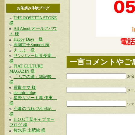
お茶摘み体験ブログ
THE ROSETTA STONE
様
All About オールアバウ
ト 様
Happy Days 様
電
海瀬京子Support 様
えしよ 様
サンバレー伊豆長岡
一言コメントやご
様
FIAT CULTURE
MAGAZIN 様
「ふでの蹟」雑記帳
お名
様
買取タマ 様
メー
denmira blog
星野リゾート界 伊東
様
ウェブ
小夏のつれづれ日記
様
H.O.G千葉チャプター
ブログ 様
牧水荘 土肥館 様