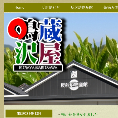
Home
反射炉ビヤ
反射炉物産館
茶摘み
電話055-949-1208
«
梅が花を咲かせました