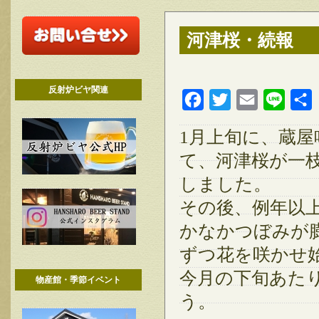
河津桜・続報
反射炉ビヤ関連
Facebook
Twitter
Email
Line
1月上旬に、蔵
て、河津桜が一
しました。
その後、例年以
かなかつぼみが
ずつ花を咲かせ
今月の下旬あた
物産館・季節イベント
う。