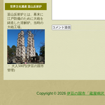
世界文化遺産 韮山反射炉
韮山反射炉とは、幕末に
江戸防備のために大砲を
鋳造した溶解炉。当時の
大砲工場。
・ 大人500円(伊豆の国市
管理)
Copyright © 2026
伊豆の国市「蔵屋鳴沢