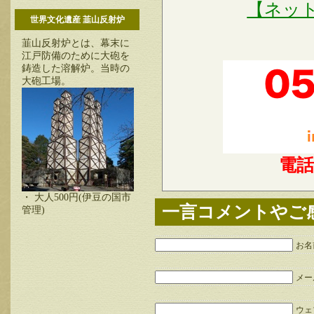
【ネッ
世界文化遺産 韮山反射炉
韮山反射炉とは、幕末に
江戸防備のために大砲を
鋳造した溶解炉。当時の
大砲工場。
電
・ 大人500円(伊豆の国市
一言コメントやご
管理)
お名
メー
ウェブ