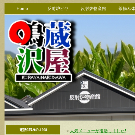
Home
反射炉ビヤ
反射炉物産館
茶摘み
電話055-949-1208
«
人気メニューが復活しました!