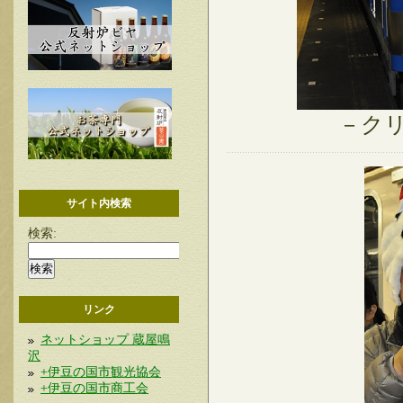
－ク
サイト内検索
検索:
リンク
ネットショップ 蔵屋鳴
沢
+伊豆の国市観光協会
+伊豆の国市商工会