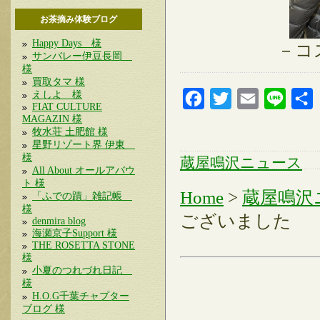
お茶摘み体験ブログ
Happy Days 様
－コ
サンバレー伊豆長岡
様
買取タマ 様
えしよ 様
Facebook
Twitter
Email
Line
FIAT CULTURE
MAGAZIN 様
牧水荘 土肥館 様
星野リゾート界 伊東
様
蔵屋鳴沢ニュース
All About オールアバウ
ト 様
Home
>
蔵屋鳴沢
「ふでの蹟」雑記帳
様
ございました
denmira blog
海瀬京子Support 様
THE ROSETTA STONE
様
小夏のつれづれ日記
様
H.O.G千葉チャプター
ブログ 様