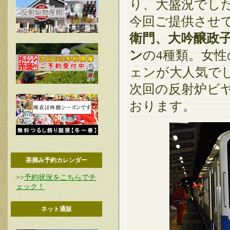
り、大盛況でし
今回ご提供させ
衛門、大吟醸政
ン
の4種類。女
ェンが大人気で
次回の反射炉ビ
おります。
茶摘み予約カレンダー
>>
予約状況をこちらでチ
ェック！
ネット通販