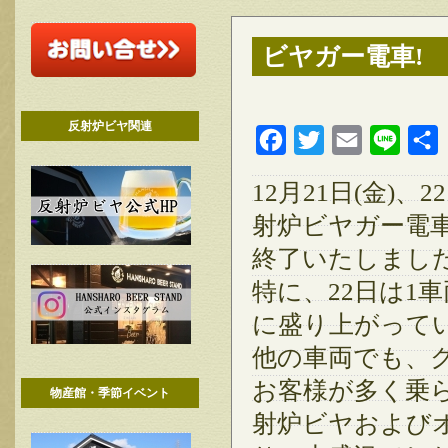
ビヤガー電車!
反射炉ビヤ関連
Facebook
Twitter
Email
Line
12月21日(金)
射炉ビヤガー電
終了いたしまし
特に、22日は1
に盛り上がって
他の車両でも、
お客様が多く乗
物産館・季節イベント
射炉ビヤおよび