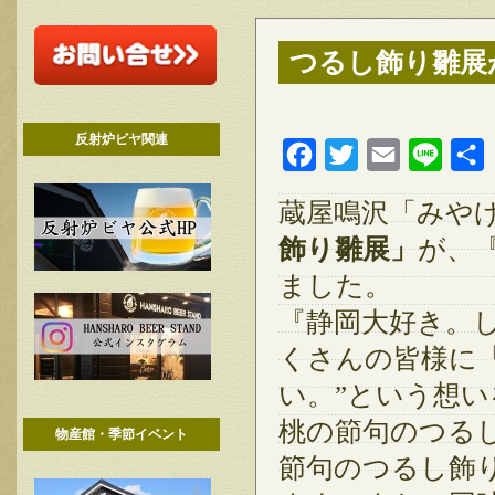
つるし飾り雛展
反射炉ビヤ関連
Facebook
Twitter
Email
Line
蔵屋鳴沢「みや
飾り雛展」
が、
ました。
『静岡大好き。し
くさんの皆様に
い。”という想
桃の節句のつるし飾
物産館・季節イベント
節句のつるし飾り