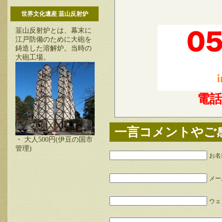
世界文化遺産 韮山反射炉
韮山反射炉とは、幕末に
江戸防備のために大砲を
鋳造した溶解炉。当時の
大砲工場。
電
一言コメントやご
・ 大人500円(伊豆の国市
管理)
お名
メー
ウェブ