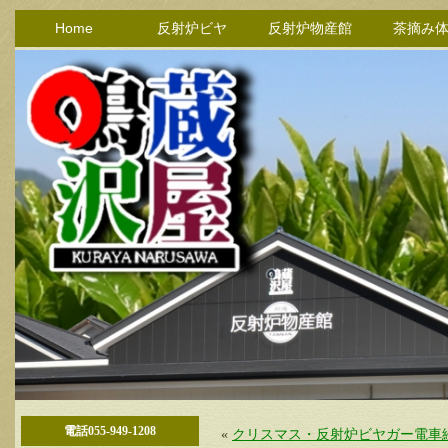
Home
反射炉ビヤ
反射炉物産館
茶摘み
電話055-949-1208
«
クリスマス・反射炉ビヤガー電車