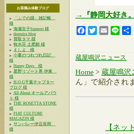
お茶摘み体験ブログ
→『静岡大好き。
「ふでの蹟」雑記帳
様
海瀬京子Support 様
Facebook
Twitter
Email
Line
denmira blog
買取タマ 様
牧水荘 土肥館 様
えしよ 様
小夏のつれづれ日記
蔵屋鳴沢ニュース
様
Happy Days 様
Home
>
蔵屋鳴沢
星野リゾート界 伊東
様
ん」で紹介され
H.O.G千葉チャプター
ブログ 様
All About オールアバウ
ト 様
THE ROSETTA STONE
様
FIAT CULTURE
MAGAZIN 様
サンバレー伊豆長岡
【ネッ
様